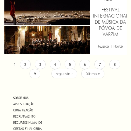
FESTIVAL
Marionetas |
INTERNACIONAL
Porto
DE MÚSICA DA
PÓVOA DE
VARZIM
Música | Norte
PÁGINAS
1
2
3
4
5
6
7
8
9
…
seguinte ›
última »
SOBRE NÓS
APRESENTAÇÃO
ORGANIZAÇÃO
RECRUTAMENTO
RECURSOS HUMANOS
GESTÃO FINANCEIRA