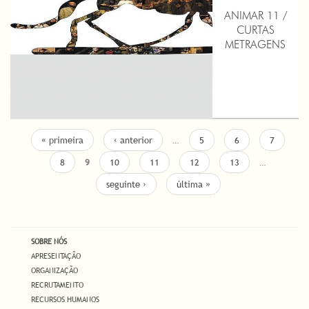
disciplinares I
ANIMAR 11 /
Castro Daire
CURTAS
METRAGENS
PÁGINAS
« primeira
‹ anterior
…
5
6
7
8
9
10
11
12
13
…
seguinte ›
última »
SOBRE NÓS
APRESENTAÇÃO
ORGANIZAÇÃO
RECRUTAMENTO
RECURSOS HUMANOS