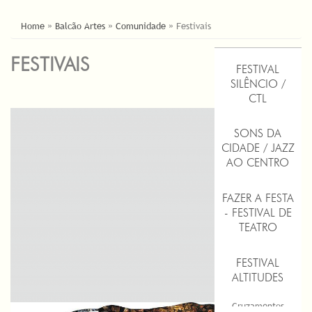
ESTÁ AQUI
Home
»
Balcão Artes
»
Comunidade
»
Festivais
FESTIVAIS
FESTIVAL
SILÊNCIO /
CTL
SONS DA
CIDADE / JAZZ
AO CENTRO
FAZER A FESTA
- FESTIVAL DE
TEATRO
FESTIVAL
ALTITUDES
Cruzamentos