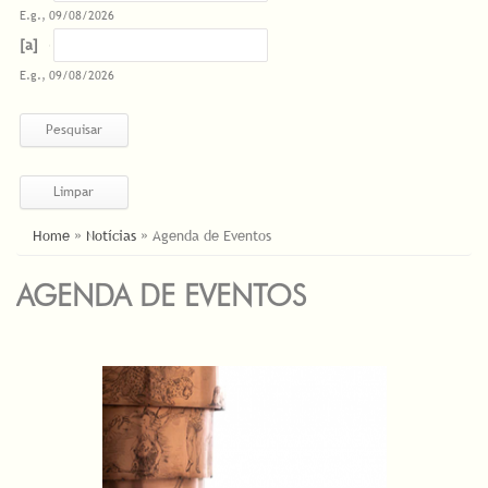
E.g., 09/08/2026
Datas
Date
E.g., 09/08/2026
ESTÁ AQUI
Home
»
Notícias
»
Agenda de Eventos
AGENDA DE EVENTOS
PÁGINAS