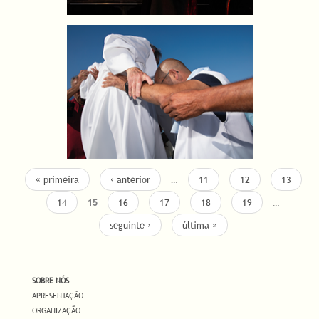
« primeira
‹ anterior
…
11
12
13
14
15
16
17
18
19
…
seguinte ›
última »
SOBRE NÓS
APRESENTAÇÃO
ORGANIZAÇÃO