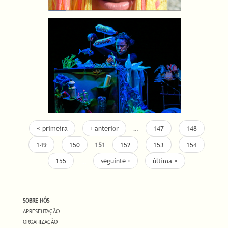
« primeira
‹ anterior
…
147
148
149
150
151
152
153
154
155
…
seguinte ›
última »
SOBRE NÓS
APRESENTAÇÃO
ORGANIZAÇÃO