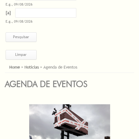
E.g., 09/08/2026
Datas
Date
E.g., 09/08/2026
ESTÁ AQUI
Home
»
Notícias
»
Agenda de Eventos
AGENDA DE EVENTOS
PÁGINAS