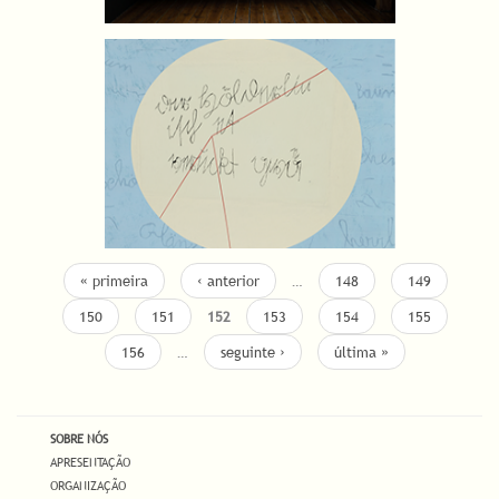
« primeira
‹ anterior
…
148
149
150
151
152
153
154
155
156
…
seguinte ›
última »
SOBRE NÓS
APRESENTAÇÃO
ORGANIZAÇÃO