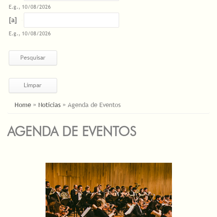
E.g., 10/08/2026
Datas
Date
E.g., 10/08/2026
ESTÁ AQUI
Home
»
Notícias
»
Agenda de Eventos
AGENDA DE EVENTOS
PÁGINAS