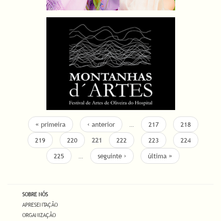
« primeira
‹ anterior
…
217
218
219
220
221
222
223
224
225
…
seguinte ›
última »
SOBRE NÓS
APRESENTAÇÃO
ORGANIZAÇÃO