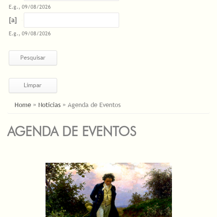
E.g., 09/08/2026
Datas
Date
E.g., 09/08/2026
ESTÁ AQUI
Home
»
Notícias
»
Agenda de Eventos
AGENDA DE EVENTOS
PÁGINAS