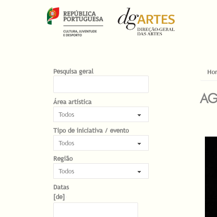
EST
Pesquisa geral
Ho
AG
Área artística
Tipo de iniciativa / evento
PÁG
Região
Datas
Datas
Date