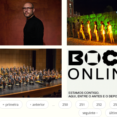
« primeira
‹ anterior
…
250
251
252
25
seguinte ›
últi