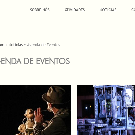
SOBRE NÓS
ATIVIDADES
NOTÍCIAS
C
Á AQUI
me
»
Notícias
»
Agenda de Eventos
ENDA DE EVENTOS
INAS