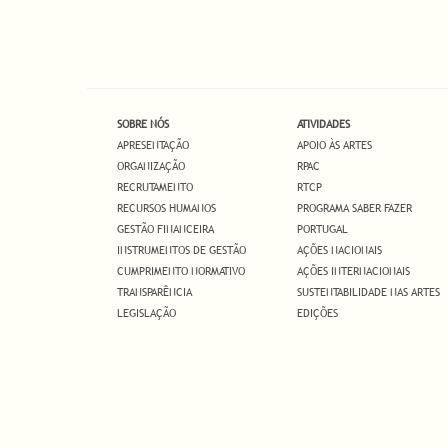
SOBRE NÓS
ATIVIDADES
APRESENTAÇÃO
APOIO ÀS ARTES
ORGANIZAÇÃO
RPAC
RECRUTAMENTO
RTCP
RECURSOS HUMANOS
PROGRAMA SABER FAZER
GESTÃO FINANCEIRA
PORTUGAL
INSTRUMENTOS DE GESTÃO
AÇÕES NACIONAIS
CUMPRIMENTO NORMATIVO
AÇÕES INTERNACIONAIS
TRANSPARÊNCIA
SUSTENTABILIDADE NAS ARTES
LEGISLAÇÃO
EDIÇÕES