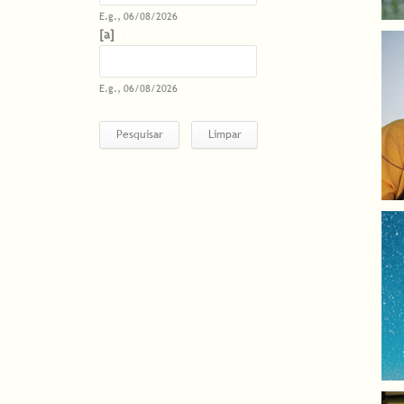
E.g., 06/08/2026
Datas
Date
E.g., 06/08/2026