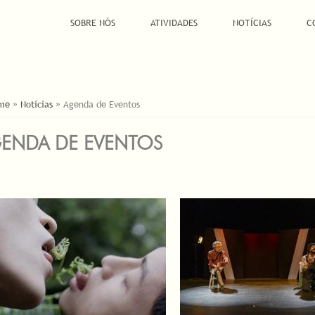
SOBRE NÓS
ATIVIDADES
NOTÍCIAS
C
Á AQUI
me
»
Notícias
»
Agenda de Eventos
ENDA DE EVENTOS
INAS