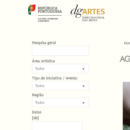
EST
Pesquisa geral
Ho
AG
Área artística
Tipo de iniciativa / evento
PÁG
Região
Datas
Datas
Date