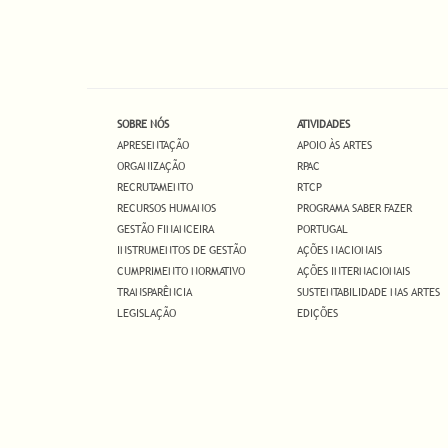
SOBRE NÓS
ATIVIDADES
APRESENTAÇÃO
APOIO ÀS ARTES
ORGANIZAÇÃO
RPAC
RECRUTAMENTO
RTCP
RECURSOS HUMANOS
PROGRAMA SABER FAZER
GESTÃO FINANCEIRA
PORTUGAL
INSTRUMENTOS DE GESTÃO
AÇÕES NACIONAIS
CUMPRIMENTO NORMATIVO
AÇÕES INTERNACIONAIS
TRANSPARÊNCIA
SUSTENTABILIDADE NAS ARTES
LEGISLAÇÃO
EDIÇÕES