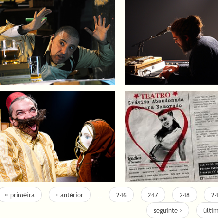
« primeira
‹ anterior
…
246
247
248
24
seguinte ›
últi