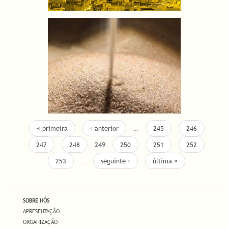
« primeira
‹ anterior
…
245
246
247
248
249
250
251
252
253
…
seguinte ›
última »
SOBRE NÓS
APRESENTAÇÃO
ORGANIZAÇÃO