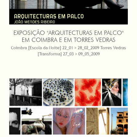
EXPOSIÇÃO "ARQUITECTURAS EM PALCO"
EM COIMBRA E EM TORRES VEDRAS
Coimbra [Escola da Noite] 22_01 > 28_02_2009 Torres Vedras
[Transforma] 27_03 > 09_05_2009