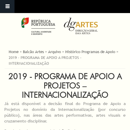
ESTÁ AQUI
Home
»
Balcão Artes
»
Arquivo
»
Histórico Programas de Apoio
»
2019 - PROGRAMA DE APOIO A PROJETOS –
INTERNACIONALIZAÇÃO
2019 - PROGRAMA DE APOIO A
PROJETOS –
INTERNACIONALIZAÇÃO
Já está disponível a decisão final do Programa de Apoio a
Projetos no domínio da Internacionalização (por concurso
público), nas áreas das artes performativas, artes visuais e
cruzamento disciplinar.