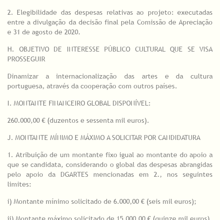
2. Elegibilidade das despesas relativas ao projeto: executadas
entre a divulgação da decisão final pela Comissão de Apreciação
e 31 de agosto de 2020.
H. OBJETIVO DE INTERESSE PÚBLICO CULTURAL QUE SE VISA
PROSSEGUIR
Dinamizar a internacionalização das artes e da cultura
portuguesa, através da cooperação com outros países.
I. MONTANTE FINANCEIRO GLOBAL DISPONÍVEL:
260.000,00 € (duzentos e sessenta mil euros).
J. MONTANTE MÍNIMO E MÁXIMO A SOLICITAR POR CANDIDATURA
1. Atribuição de um montante fixo igual ao montante do apoio a
que se candidata, considerando o global das despesas abrangidas
pelo apoio da DGARTES mencionadas em 2., nos seguintes
limites:
i) Montante mínimo solicitado de 6.000,00 € (seis mil euros);
ii) Montante máximo solicitado de 15.000,00 € (quinze mil euros).