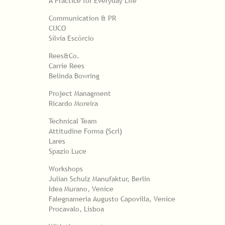
A Practice for Everyday Life
Communication & PR
CUCO
Sílvia Escórcio
Rees&Co.
Carrie Rees
Belinda Bowring
Project Managment
Ricardo Moreira
Technical Team
Attitudine Forma (Scrl)
Lares
Spazio Luce
Workshops
Julian Schulz Manufaktur, Berlin
Idea Murano, Venice
Falegnameria Augusto Capovilla, Venice
Procavalo, Lisboa