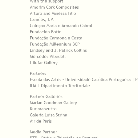
With the support
Amorim Cork Composites
Arturo and Vanessa Filio
Camões, I.P.
Coleção Maria e Armando Cabral
Fundación Botín
Fundação Carmona e Costa
Fundação Millennium BCP
Lindsey and J. Patrick Collins
Mercedes Vilardell
Nilufar Gallery
Partners
Escola das Artes – Universidade Católica Portuguesa | 
INAIL Dipartimento Territoriale
Partner Galleries
Marian Goodman Gallery
Kurimanzutto
Galeria Luisa Strina
Air de Paris
Media Partner
RTP – Rádio e Televisão de Portugal