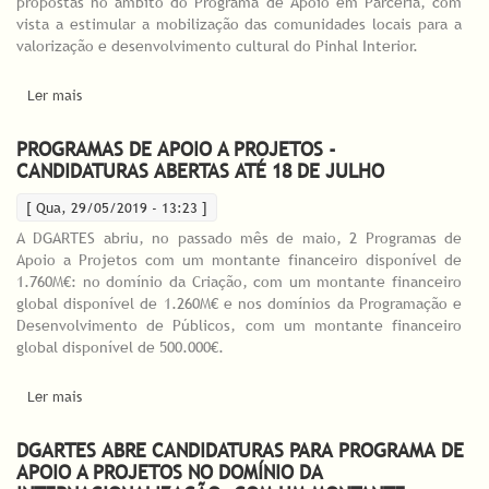
propostas no âmbito do Programa de Apoio em Parceria, com
vista a estimular a mobilização das comunidades locais para a
valorização e desenvolvimento cultural do Pinhal Interior.
Ler mais
acerca de Direção-Geral das Artes lança convite a municípios
para implementação de Apoios em Parceria
PROGRAMAS DE APOIO A PROJETOS -
CANDIDATURAS ABERTAS ATÉ 18 DE JULHO
[ Qua, 29/05/2019 - 13:23 ]
A DGARTES abriu, no passado mês de maio, 2 Programas de
Apoio a Projetos com um montante financeiro disponível de
1.760M€: no domínio da Criação, com um montante financeiro
global disponível de 1.260M€ e nos domínios da Programação e
Desenvolvimento de Públicos, com um montante financeiro
global disponível de 500.000€.
Ler mais
acerca de Programas de Apoio a Projetos - Candidaturas
abertas até 18 de julho
DGARTES ABRE CANDIDATURAS PARA PROGRAMA DE
APOIO A PROJETOS NO DOMÍNIO DA