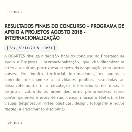
Ler mais
acerca de Apoio ao Associativismo Cultural 2018 - candidaturas
abertas até 31 de dezembro
RESULTADOS FINAIS DO CONCURSO - PROGRAMA DE
APOIO A PROJETOS AGOSTO 2018 -
INTERNACIONALIZAÇÃO
[ Seg, 26/11/2018 - 10:51 ]
A DGARTES divulga a decisão final do concurso do Programa de
Apoio a Projetos – Internacionalização, que visa dinamizar as
artes e a cultura portuguesa através da cooperação com outros
países. De âmbito territorial internacional, os apoios a
conceder destinam-se a atividades públicas associadas ao
desenvolvimento e à circulação internacional de obras e
projetos, cobrindo as áreas das artes performativas (circo
contemporâneo e artes de rua, dança, música e teatro), artes
visuais (arquitetura, artes plásticas, design, fotografia e novos
media
) e cruzamento disciplinar.
Ler mais
acerca de Resultados finais do concurso - Programa de Apoio a
Projetos Agosto 2018 - Internacionalização