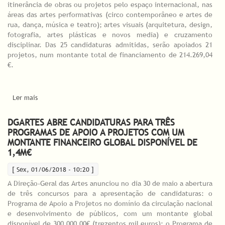
itinerância de obras ou projetos pelo espaço internacional, nas
áreas das artes performativas (circo contemporâneo e artes de
rua, dança, música e teatro); artes visuais (arquitetura, design,
fotografia, artes plásticas e novos media) e cruzamento
disciplinar. Das 25 candidaturas admitidas, serão apoiados 21
projetos, num montante total de financiamento de 214.269,04
€.
Ler mais
acerca de Programa de Apoio a Projetos - Internacionalização
contempla 21 projetos e obras que vão circular em 24 países
DGARTES ABRE CANDIDATURAS PARA TRÊS
PROGRAMAS DE APOIO A PROJETOS COM UM
MONTANTE FINANCEIRO GLOBAL DISPONÍVEL DE
1,4M€
[ Sex, 01/06/2018 - 10:20 ]
A Direção-Geral das Artes anunciou no dia 30 de maio a abertura
de três concursos para a apresentação de candidaturas: o
Programa de Apoio a Projetos no domínio da circulação nacional
e desenvolvimento de públicos, com um montante global
disponível de 300.000,00€ (trezentos mil euros); o Programa de