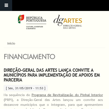
ESTÁ AQUI
Início
FINANCIAMENTO
DIREÇÃO-GERAL DAS ARTES LANÇA CONVITE A
MUNICÍPIOS PARA IMPLEMENTAÇÃO DE APOIOS EM
PARCERIA
[ Sex, 31/05/2019 - 11:53 ]
Na sequência do
Programa de Revitalização do Pinhal Interior
(PRPI), a Direção-Geral das Artes lançou um convite aos
dezanove municípios que o integram, para que apresentem