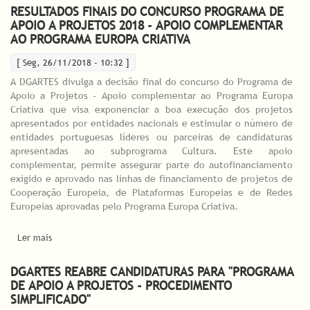
RESULTADOS FINAIS DO CONCURSO PROGRAMA DE
APOIO A PROJETOS 2018 - APOIO COMPLEMENTAR
AO PROGRAMA EUROPA CRIATIVA
[ Seg, 26/11/2018 - 10:32 ]
A DGARTES divulga a decisão final do concurso do Programa de
Apoio a Projetos - Apoio complementar ao Programa Europa
Criativa que visa exponenciar a boa execução dos projetos
apresentados por entidades nacionais e estimular o número de
entidades portuguesas líderes ou parceiras de candidaturas
apresentadas ao subprograma Cultura. Este apoio
complementar, permite assegurar parte do autofinanciamento
exigido e aprovado nas linhas de financiamento de projetos de
Cooperação Europeia, de Plataformas Europeias e de Redes
Europeias aprovadas pelo Programa Europa Criativa.
Ler mais
acerca de Resultados finais do concurso Programa de Apoio a
Projetos 2018 - Apoio complementar ao Programa Europa
Criativa
DGARTES REABRE CANDIDATURAS PARA "PROGRAMA
DE APOIO A PROJETOS - PROCEDIMENTO
SIMPLIFICADO"