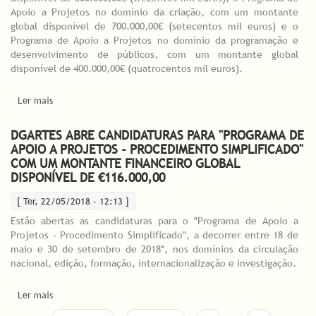
Apoio a Projetos no domínio da criação, com um montante
global disponível de 700.000,00€ (setecentos mil euros) e o
Programa de Apoio a Projetos no domínio da programação e
desenvolvimento de públicos, com um montante global
disponível de 400.000,00€ (quatrocentos mil euros).
Ler mais
acerca de DGARTES abre candidaturas para três Programas de
Apoio a Projetos com um montante financeiro global disponível
de 1,4M€
DGARTES ABRE CANDIDATURAS PARA "PROGRAMA DE
APOIO A PROJETOS - PROCEDIMENTO SIMPLIFICADO"
COM UM MONTANTE FINANCEIRO GLOBAL
DISPONÍVEL DE €116.000,00
[ Ter, 22/05/2018 - 12:13 ]
Estão abertas as candidaturas para o "Programa de Apoio a
Projetos - Procedimento Simplificado", a decorrer entre 18 de
maio e 30 de setembro de 2018*, nos domínios da circulação
nacional, edição, formação, internacionalização e investigação.
Ler mais
acerca de DGARTES abre candidaturas para "Programa de Apoio
a Projetos - Procedimento Simplificado" com um montante
PÁGINAS