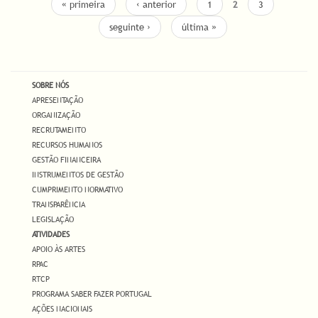
« primeira
‹ anterior
1
2
3
financeiro global disponível de €116.000,00
seguinte ›
última »
SOBRE NÓS
APRESENTAÇÃO
ORGANIZAÇÃO
RECRUTAMENTO
RECURSOS HUMANOS
GESTÃO FINANCEIRA
INSTRUMENTOS DE GESTÃO
CUMPRIMENTO NORMATIVO
TRANSPARÊNCIA
LEGISLAÇÃO
ATIVIDADES
APOIO ÀS ARTES
RPAC
RTCP
PROGRAMA SABER FAZER PORTUGAL
AÇÕES NACIONAIS