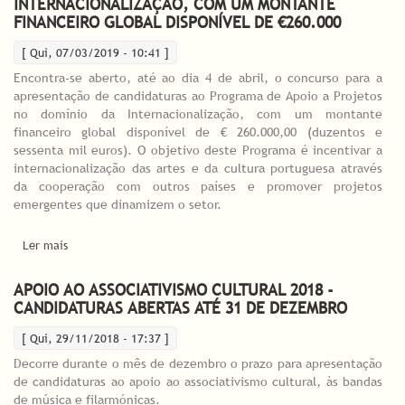
INTERNACIONALIZAÇÃO, COM UM MONTANTE
FINANCEIRO GLOBAL DISPONÍVEL DE €260.000
[ Qui, 07/03/2019 - 10:41 ]
Encontra-se aberto, até ao dia 4 de abril, o concurso para a
apresentação de candidaturas ao Programa de Apoio a Projetos
no domínio da Internacionalização, com um montante
financeiro global disponível de € 260.000,00 (duzentos e
sessenta mil euros). O objetivo deste Programa é incentivar a
internacionalização das artes e da cultura portuguesa através
da cooperação com outros países e promover projetos
emergentes que dinamizem o setor.
Ler mais
acerca de DGARTES ABRE CANDIDATURAS PARA PROGRAMA DE
APOIO A PROJETOS NO DOMÍNIO DA INTERNACIONALIZAÇÃO,
COM UM MONTANTE FINANCEIRO GLOBAL DISPONÍVEL DE
APOIO AO ASSOCIATIVISMO CULTURAL 2018 -
€260.000
CANDIDATURAS ABERTAS ATÉ 31 DE DEZEMBRO
[ Qui, 29/11/2018 - 17:37 ]
Decorre durante o mês de dezembro o prazo para apresentação
de candidaturas ao apoio ao associativismo cultural, às bandas
de música e filarmónicas.