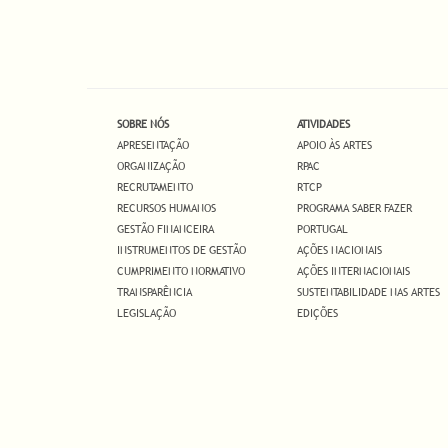
SOBRE NÓS
ATIVIDADES
APRESENTAÇÃO
APOIO ÀS ARTES
ORGANIZAÇÃO
RPAC
RECRUTAMENTO
RTCP
RECURSOS HUMANOS
PROGRAMA SABER FAZER
GESTÃO FINANCEIRA
PORTUGAL
INSTRUMENTOS DE GESTÃO
AÇÕES NACIONAIS
CUMPRIMENTO NORMATIVO
AÇÕES INTERNACIONAIS
TRANSPARÊNCIA
SUSTENTABILIDADE NAS ARTES
LEGISLAÇÃO
EDIÇÕES