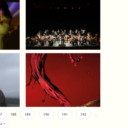
7
188
189
190
191
192
…
ma »