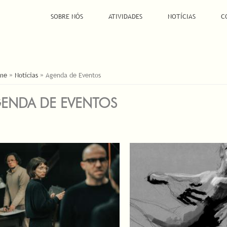
SOBRE NÓS
ATIVIDADES
NOTÍCIAS
C
Á AQUI
me
»
Notícias
»
Agenda de Eventos
ENDA DE EVENTOS
INAS