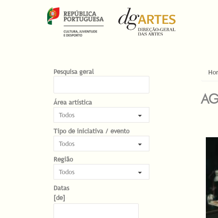
EST
Pesquisa geral
Ho
AG
Área artística
Tipo de iniciativa / evento
PÁG
Região
Datas
Datas
Date