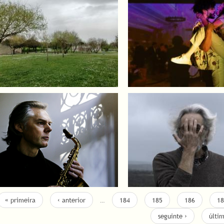
« primeira
‹ anterior
…
184
185
186
18
seguinte ›
últi