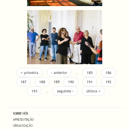
« primeira
‹ anterior
…
185
186
187
188
189
190
191
192
193
…
seguinte ›
última »
SOBRE NÓS
APRESENTAÇÃO
ORGANIZAÇÃO