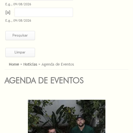
E.g., 09/08/2026
Datas
Date
E.g., 09/08/2026
ESTÁ AQUI
Home
»
Notícias
»
Agenda de Eventos
AGENDA DE EVENTOS
PÁGINAS