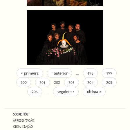
« primeira
‹ anterior
…
198
199
200
201
202
203
204
205
206
…
seguinte ›
última »
SOBRE NÓS
APRESENTAÇÃO
ORGANIZAÇÃO