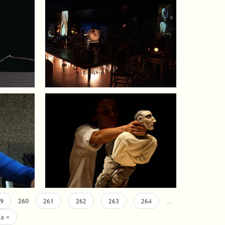
9
260
261
262
263
264
…
ma »