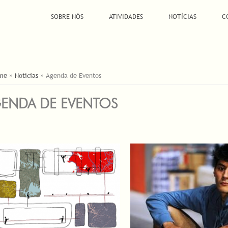
SOBRE NÓS
ATIVIDADES
NOTÍCIAS
C
Á AQUI
me
»
Notícias
»
Agenda de Eventos
ENDA DE EVENTOS
INAS