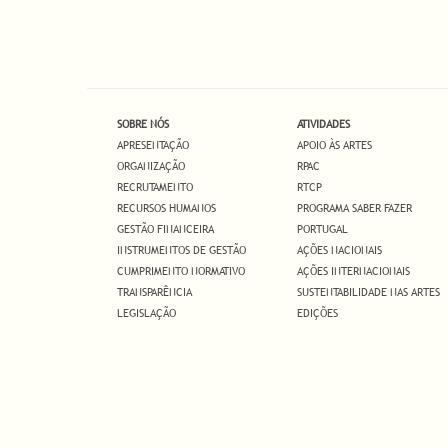
SOBRE NÓS
ATIVIDADES
APRESENTAÇÃO
APOIO ÀS ARTES
ORGANIZAÇÃO
RPAC
RECRUTAMENTO
RTCP
RECURSOS HUMANOS
PROGRAMA SABER FAZER
GESTÃO FINANCEIRA
PORTUGAL
INSTRUMENTOS DE GESTÃO
AÇÕES NACIONAIS
CUMPRIMENTO NORMATIVO
AÇÕES INTERNACIONAIS
TRANSPARÊNCIA
SUSTENTABILIDADE NAS ARTES
LEGISLAÇÃO
EDIÇÕES