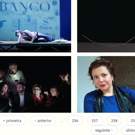
« primeira
‹ anterior
…
256
257
258
25
seguinte ›
últi