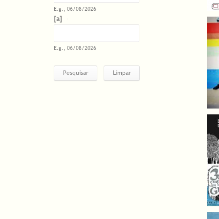
E.g., 06/08/2026
Datas
Date
E.g., 06/08/2026