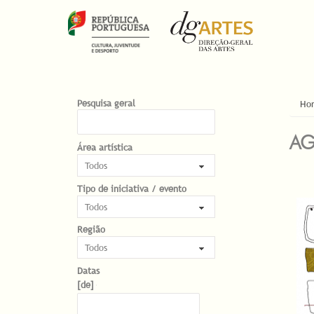
EST
Pesquisa geral
Ho
AG
Área artística
Tipo de iniciativa / evento
PÁG
Região
Datas
Datas
Date