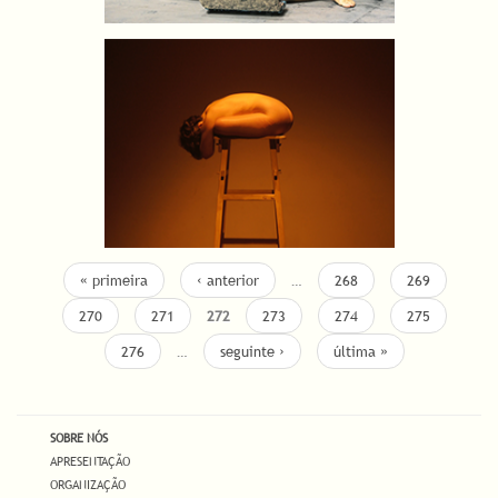
« primeira
‹ anterior
…
268
269
270
271
272
273
274
275
276
…
seguinte ›
última »
SOBRE NÓS
APRESENTAÇÃO
ORGANIZAÇÃO