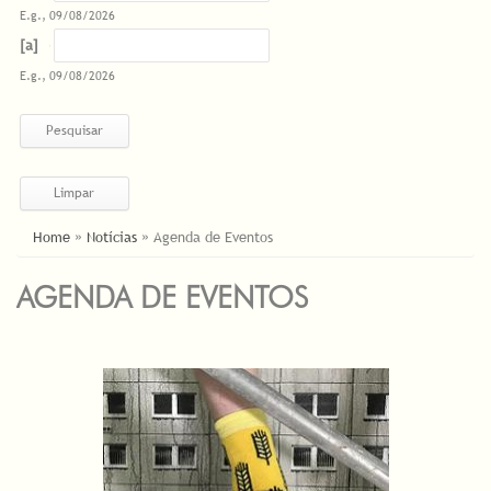
E.g., 09/08/2026
Datas
Date
E.g., 09/08/2026
ESTÁ AQUI
Home
»
Notícias
»
Agenda de Eventos
AGENDA DE EVENTOS
PÁGINAS