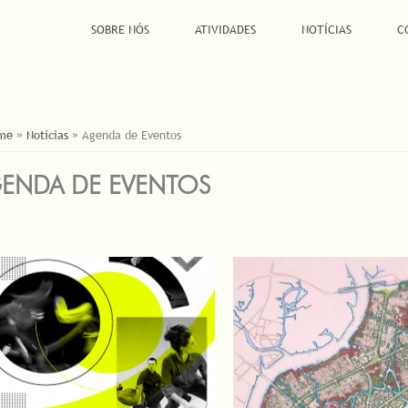
SOBRE NÓS
ATIVIDADES
NOTÍCIAS
C
Á AQUI
me
»
Notícias
»
Agenda de Eventos
ENDA DE EVENTOS
INAS