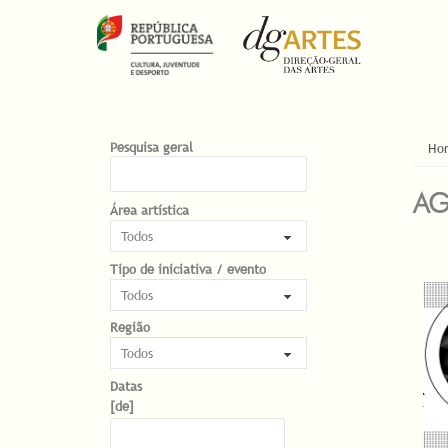
EST
Pesquisa geral
Ho
AG
Área artística
Tipo de iniciativa / evento
PÁG
Região
Datas
Datas
Date