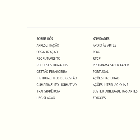
SOBRE NÓS
ATIVIDADES
APRESENTAÇÃO
APOIO ÀS ARTES
ORGANIZAÇÃO
RPAC
RECRUTAMENTO
RTCP
RECURSOS HUMANOS
PROGRAMA SABER FAZER
GESTÃO FINANCEIRA
PORTUGAL
INSTRUMENTOS DE GESTÃO
AÇÕES NACIONAIS
CUMPRIMENTO NORMATIVO
AÇÕES INTERNACIONAIS
TRANSPARÊNCIA
SUSTENTABILIDADE NAS ARTES
LEGISLAÇÃO
EDIÇÕES