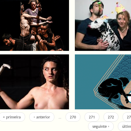
« primeira
‹ anterior
…
270
271
272
27
seguinte ›
últi