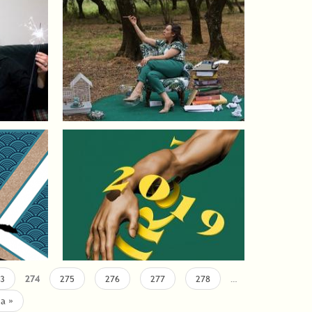
3
274
275
276
277
278
…
ma »