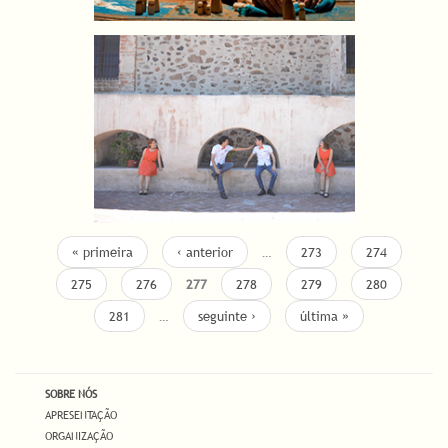
« primeira
‹ anterior
…
273
274
275
276
277
278
279
280
281
…
seguinte ›
última »
SOBRE NÓS
APRESENTAÇÃO
ORGANIZAÇÃO