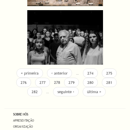
« primeira
‹ anterior
…
274
275
276
277
278
279
280
281
282
…
seguinte ›
última »
SOBRE NÓS
APRESENTAÇÃO
ORGANIZAÇÃO