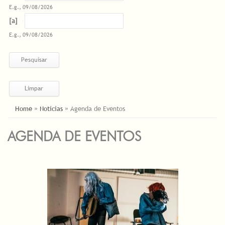
E.g., 09/08/2026
Datas
Date
E.g., 09/08/2026
ESTÁ AQUI
Home
»
Notícias
»
Agenda de Eventos
AGENDA DE EVENTOS
PÁGINAS