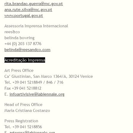
rita.brandao.guerra@mc.gov.pt
ana.rute.silva@mc.gov.pt
www.portugal.gov.pt
Assessoria Imprensa Internacional
rees&co
belinda bowring
+44 (0) 203 137 8776
belinda@reesandco.com
Acreditação Imprensa
Art Press Office
Ca’ Giustinian, San Marco 1364/A, 30124 Venice
Tel. +39 041 5218849 / 846 / 716
Fax +39 041 5218812
E.
infoartivisive@labiennale.org
Head of Press Office
Maria Cristiana Costanzo
Press Registration
Tel. +39 041 5218856
E.
artpress@labiennale.org