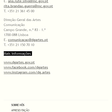
E.
ana.rute.silva@mc.gov.pt
rita.brandao.guerra@mc.gov.pt
T. +351 21 361 45 00
Direção-Geral das Artes
Comunicação
Campo Grande, n.º 83 - 1.º
1700-088 Lisboa
E.
comunicacao@dgartes.pt
T. +351 21 150 70 10
Mais informações
www.dgartes.gov.pt
www.facebook.com/dgartes
www.instagram.com/dg.artes
SOBRE NÓS
APRESENTAÇÃO