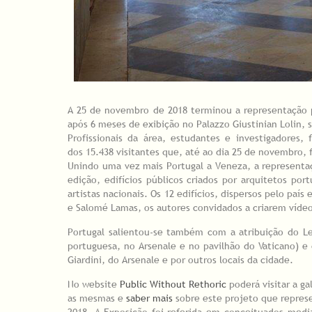
A 25 de novembro de 2018 terminou a representação p
após 6 meses de exibição no Palazzo Giustinian Lolin,
Profissionais da área, estudantes e investigadore
dos 15.438 visitantes que, até ao dia 25 de novembro, 
Unindo uma vez mais Portugal a Veneza, a representaç
edição, edifícios públicos criados por arquitetos po
artistas nacionais. Os 12 edifícios, dispersos pelo paí
e Salomé Lamas, os autores convidados a criarem vídeo
Portugal salientou-se também com a atribuição do L
portuguesa, no Arsenale e no pavilhão do Vaticano) e 
Giardini, do Arsenale e por outros locais da cidade.
No website
Public Without Rethoric
poderá visitar a ga
as mesmas e
saber mais
sobre este projeto que represe