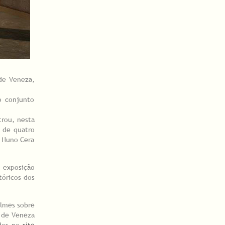
 de Veneza,
o conjunto
trou, nesta
s de quatro
, Nuno Cera
 exposição
tóricos dos
ilmes sobre
l de Veneza