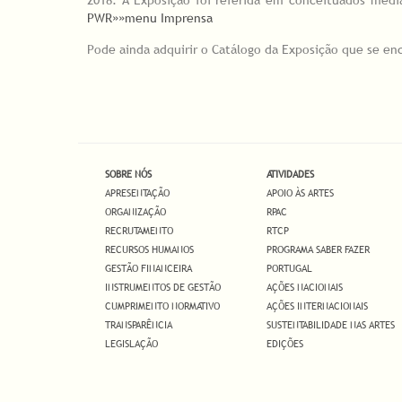
2018. A Exposição foi referida em conceituados medi
PWR»»menu Imprensa
Pode ainda adquirir o Catálogo da Exposição que se enc
SOBRE NÓS
ATIVIDADES
APRESENTAÇÃO
APOIO ÀS ARTES
ORGANIZAÇÃO
RPAC
RECRUTAMENTO
RTCP
RECURSOS HUMANOS
PROGRAMA SABER FAZER
GESTÃO FINANCEIRA
PORTUGAL
INSTRUMENTOS DE GESTÃO
AÇÕES NACIONAIS
CUMPRIMENTO NORMATIVO
AÇÕES INTERNACIONAIS
TRANSPARÊNCIA
SUSTENTABILIDADE NAS ARTES
LEGISLAÇÃO
EDIÇÕES