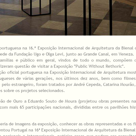
ortuguesa na 16.ª Exposição Internacional de Arquitetura da Bienal
 sede da Fundação Ugo e Olga Levi, junto ao Grande Canal, em Veneza.
s, famílias e público em geral, vindos de todo o mundo, compõem 
fizeram questão de visitar a Exposição "Public Without Rethoric".
ão oficial portuguesa na Exposição Internacional de Arquitetura mos
rtugueses de várias gerações, nos últimos dez anos, bem como filme
s e pelo estrangeiro, foram tratados por André Cepeda, Catarina Mourão
s sobre os projetos selecionados.
eão de Ouro a Eduardo Souto de Moura (projetou obras presentes na
com mais 65 participações nacionais, divididas entre os pavilhões his
leria de imagens da exposição, conhecer as obras representadas e os f
ntou Portugal na 16ª Exposição Internacional de Arquitetura da Biena