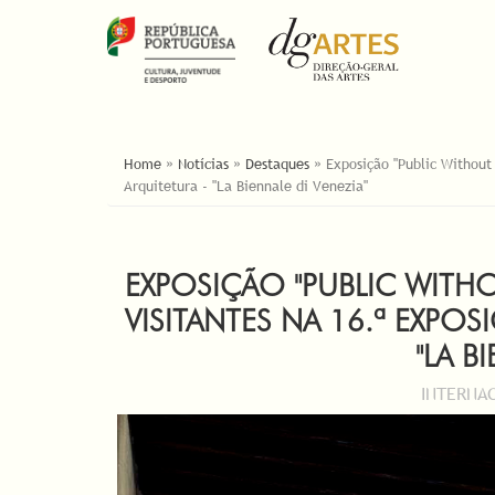
ESTÁ AQUI
Home
»
Notícias
»
Destaques
»
Exposição "Public Without
Arquitetura - "La Biennale di Venezia"
EXPOSIÇÃO "PUBLIC WITHO
VISITANTES NA 16.ª EXPO
"LA B
INTERNAC