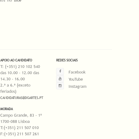
ados no
site
APOIO AO CANDIDATO
REDES SOCIAIS
T: (+351) 210 102 540
Facebook
das 10.00 - 12.00 das
14.30 - 16.00
YouTube
2.ª a 6.ª (exceto
Instagram
feriados)
CANDIDATURAS@DGARTES.PT
MORADA
Campo Grande, 83 - 1º
1700-088 Lisboa
T:(+351) 211 507 010
F:(+351) 211 507 261