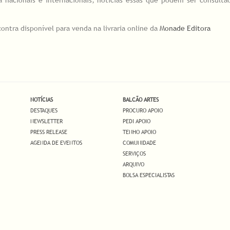
a nacionais e internacionais, noticias essas que podem ser consult
ontra disponível para venda na livraria online da
Monade Editora
NOTÍCIAS
BALCÃO ARTES
DESTAQUES
PROCURO APOIO
NEWSLETTER
PEDI APOIO
PRESS RELEASE
TENHO APOIO
AGENDA DE EVENTOS
COMUNIDADE
SERVIÇOS
ARQUIVO
BOLSA ESPECIALISTAS