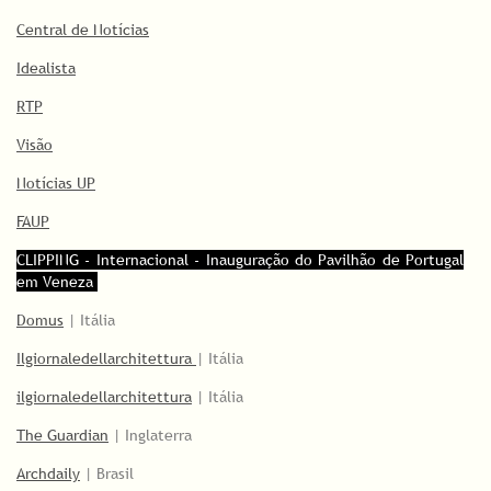
Central de Notícias
Idealista
RTP
Visão
Notícias UP
FAUP
CLIPPING - Internacional - Inauguração do Pavilhão de Portugal
em Veneza
Domus
| Itália
Ilgiornaledellarchitettura
| Itália
ilgiornaledellarchitettura
| Itália
The Guardian
| Inglaterra
Archdaily
| Brasil