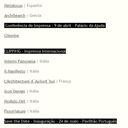
Metalocus
| Espanha
ArchiSearch
| Grécia
Conferência de Imprensa - 9 de abril - Palácio da Ajuda
Clipping
CLIPPING - Imprensa Internacional
Interni Panorama
| Itália
Il Manifesto
| Itália
L'Architecture d´Aujord´hui
| França
Icon Design
| Itália
Modulo.Net
| Itália
FloorNature
| Itália
Save the Date - Inauguração - 24 de maio - Pavilhão Português