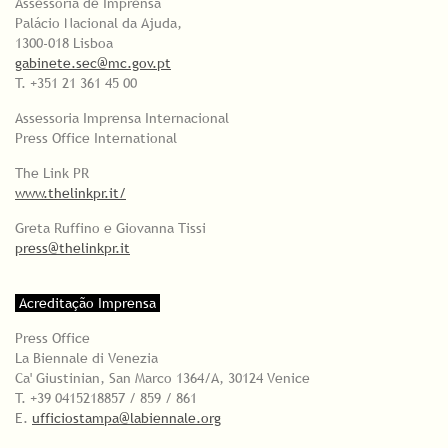
Assessoria de Imprensa
Palácio Nacional da Ajuda,
1300-018 Lisboa
gabinete.sec@mc.gov.pt
T. +351 21 361 45 00
Assessoria Imprensa Internacional
Press Office International
The Link PR
www.thelinkpr.it/
Greta Ruffino e Giovanna Tissi
press@thelinkpr.it
Acreditação Imprensa
Press Office
La Biennale di Venezia
Ca' Giustinian, San Marco 1364/A, 30124 Venice
T. +39 0415218857 / 859 / 861
E.
ufficiostampa@labiennale.org