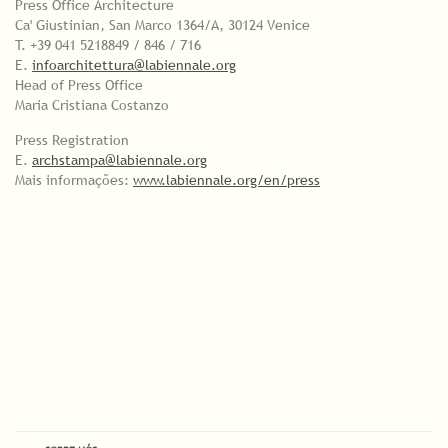
Press Office Architecture
Ca' Giustinian, San Marco 1364/A, 30124 Venice
T. +39 041 5218849 / 846 / 716
E.
infoarchitettura@labiennale.org
Head of Press Office
Maria Cristiana Costanzo
Press Registration
E.
archstampa@labiennale.org
Mais informações:
www.labiennale.org/en/press