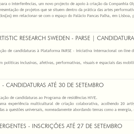
para o Interferências, um novo projecto de apoio à criação da Companhia Ol
resentação de projetos que se situem dentro da prática das artes performati
sados(as) em relacionar-se com o espaço do Palácio Pancas Palha, em Lisboa,
TISTIC RESEARCH SWEDEN - PARSE | CANDIDATUR
ção de candidaturas à Plataforma PARSE - iniciativa internacional on-line
 políticas inclusivas, afetivas, performativas, visuais e espaciais das mobi
 - CANDIDATURAS ATÉ 30 DE SETEMBRO
tação de candidaturas ao Programa de residências HIVE.
uma experiência multicultural de criação colaborativa, acolhendo 20 art
adas a questões universais, nomeadamente abordando temas como a energia, 
GENTES - INSCRIÇÕES ATÉ 27 DE SETEMBRO