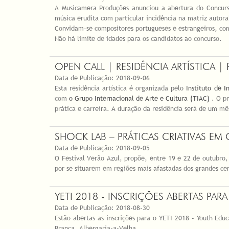
A Musicamera Produções anunciou a abertura do Concurs
música erudita com particular incidência na matriz autor
Convidam-se compositores portugueses e estrangeiros, com
Não há limite de idades para os candidatos ao concurso.
OPEN CALL | RESIDÊNCIA ARTÍSTICA |
Data de Publicação:
2018-09-06
Esta residência artística é organizada pelo
Instituto de I
com
o Grupo Internacional de Arte e Cultura (TIAC)
. O pr
prática e carreira. A duração da residência será de um m
SHOCK LAB – PRÁTICAS CRIATIVAS EM
Data de Publicação:
2018-09-05
O Festival Verão Azul, propõe, entre 19 e 22 de outubro, 
por se situarem em regiões mais afastadas dos grandes cen
YETI 2018 - INSCRIÇÕES ABERTAS PA
Data de Publicação:
2018-08-30
Estão abertas as inscrições para o YETI 2018 - Youth Edu
Branca, Albergaria-a-Velha.