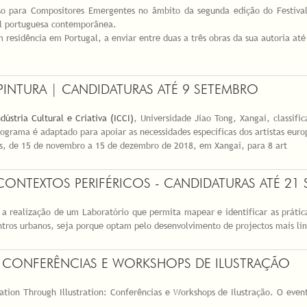
o para Compositores Emergentes no âmbito da segunda edição do Festival
al portuguesa contemporânea.
 residência em Portugal, a enviar entre duas a três obras da sua autoria at
 PINTURA | CANDIDATURAS ATÉ 9 SETEMBRO
ndústria Cultural e Criativa (ICCI)
, Universidade Jiao Tong, Xangai, classif
ograma é adaptado para apoiar as necessidades específicas dos artistas eur
ês, de 15 de novembro a 15 de dezembro de 2018, em Xangai, para 8 art
 CONTEXTOS PERIFÉRICOS - CANDIDATURAS ATÉ 21
a realização de um Laboratório que permita mapear e identificar as práticas
tros urbanos, seja porque optam pelo desenvolvimento de projectos mais limít
RA CONFERÊNCIAS E WORKSHOPS DE ILUSTRAÇÃO
cation Through Illustration: Conferências e Workshops de Ilustração. O eve