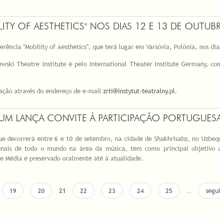
TY OF AESTHETICS" NOS DIAS 12 E 13 DE OUTUB
erência "Mobility of Aesthetics", que terá lugar em Varsóvia, Polónia, nos di
zewski Theatre Institute e pelo International Theater Institute Germany, 
zação através do endereço de e-mail
zrti@instytut-teatralny.pl
.
UM LANÇA CONVITE À PARTICIPAÇÃO PORTUGUES
ue decorrerá entre 6 e 10 de setembro, na cidade de Shakhrisabz, no Uzbequ
sionais de todo o mundo na área da música, tem como principal objetivo
de Média e preservado oralmente até à atualidade.
19
20
21
22
23
24
25
…
segui