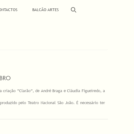
ONTACTOS
BALCÃO ARTES
UBRO
a criação “Clarão”, de André Braga e Cláudia Figueiredo, a
roduzido pelo Teatro Nacional São João. É necessário ter