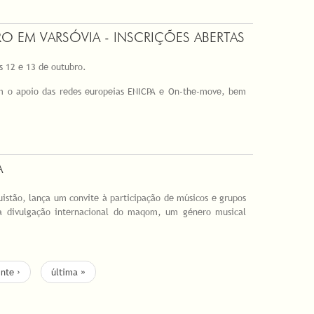
RO EM VARSÓVIA - INSCRIÇÕES ABERTAS
as 12 e 13 de outubro.
com o apoio das redes europeias ENICPA e On-the-move, bem
A
istão, lança um convite à participação de músicos e grupos
 a divulgação internacional do maqom, um género musical
nte ›
última »