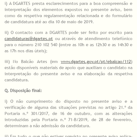
i) A DGARTES presta esclarecimentos para a boa compreensão e
interpretação dos elementos expostos no presente aviso, bem
como da respetiva regulamentação relacionada e do formulário
de candidatura até ao dia 10 de maio de 2019.
ii) O contacto com a DGARTES pode ser feito por escrito para
candidaturas@dgartes.pt
ou através de atendimento telefónico
para o número 210 102 540 (entre as 10h e as 12h30 e as 14h30 e
as 17h nos dias úteis);
iii) No Balcão Artes (em
www.dgartes.gov.pt/pt/ebalcao/112
)
estão disponíveis materiais de apoio que auxiliam o candidato na
interpretação do presente aviso e na elaboração da respetiva
candidatura.
Q. Disposição final:
i) O não cumprimento do disposto no presente aviso e a
verificação de alguma das situações previstas no artigo 21.º da
Portaria n.º 301/2017, de 16 de outubro, com as alterações
introduzidas pela Portaria n.º 71-B/2019, de 28 de fevereiro,
determinam a não admissão da candidatura.
ii) Em tudo o que não estiver previsto no presente aviso aplica-