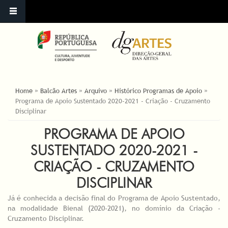
ESTÁ AQUI
Home
»
Balcão Artes
»
Arquivo
»
Histórico Programas de Apoio
»
Programa de Apoio Sustentado 2020-2021 - Criação - Cruzamento
Disciplinar
PROGRAMA DE APOIO
SUSTENTADO 2020-2021 -
CRIAÇÃO - CRUZAMENTO
DISCIPLINAR
Já é conhecida a decisão final do Programa de Apoio Sustentado,
na modalidade Bienal (2020-2021), no domínio da Criação -
Cruzamento Disciplinar.