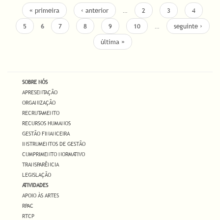
PÁGINAS
« primeira
‹ anterior
…
2
3
4
5
6
7
8
9
10
…
seguinte ›
última »
SOBRE NÓS
APRESENTAÇÃO
ORGANIZAÇÃO
RECRUTAMENTO
RECURSOS HUMANOS
GESTÃO FINANCEIRA
INSTRUMENTOS DE GESTÃO
CUMPRIMENTO NORMATIVO
TRANSPARÊNCIA
LEGISLAÇÃO
ATIVIDADES
APOIO ÀS ARTES
RPAC
RTCP