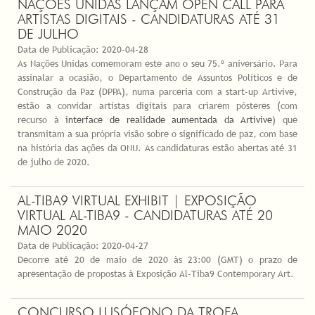
NAÇÕES UNIDAS LANÇAM OPEN CALL PARA
ARTISTAS DIGITAIS - CANDIDATURAS ATÉ 31
DE JULHO
Data de Publicação:
2020-04-28
As Nações Unidas comemoram este ano o seu 75.º aniversário. Para
assinalar a ocasião, o Departamento de Assuntos Políticos e de
Construção da Paz (DPPA), numa parceria com a start-up Artivive,
estão a convidar artistas digitais para criarem pósteres (com
recurso à
interface de realidade aumentada da Artivive
) que
transmitam a sua própria visão sobre o significado de paz, com base
na história das ações da ONU. As candidaturas estão abertas até 31
de julho de 2020.
AL-TIBA9 VIRTUAL EXHIBIT | EXPOSIÇÃO
VIRTUAL AL-TIBA9 - CANDIDATURAS ATÉ 20
MAIO 2020
Data de Publicação:
2020-04-27
Decorre até 20 de maio de 2020 às 23:00 (GMT) o prazo de
apresentação de propostas à Exposição Al-Tiba9 Contemporary Art.
CONCURSO LUSÓFONO DA TROFA