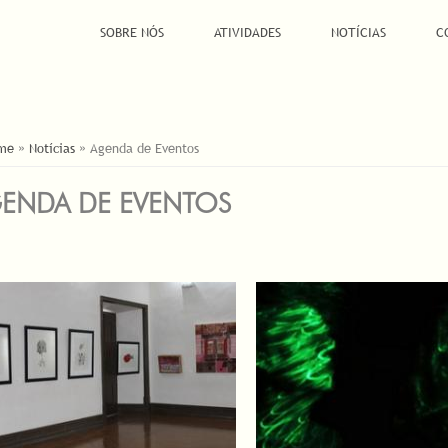
SOBRE NÓS
ATIVIDADES
NOTÍCIAS
C
Á AQUI
me
»
Notícias
»
Agenda de Eventos
ENDA DE EVENTOS
INAS