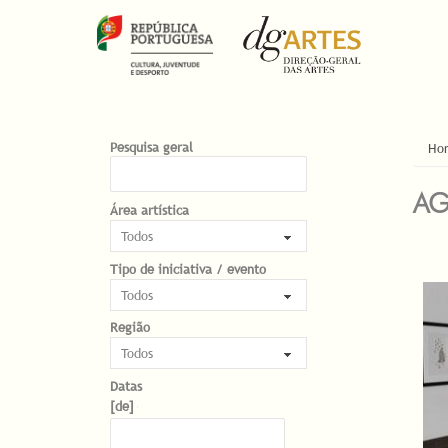
EST
Pesquisa geral
Ho
AG
Área artística
Tipo de iniciativa / evento
PÁG
Região
Datas
Datas
Date