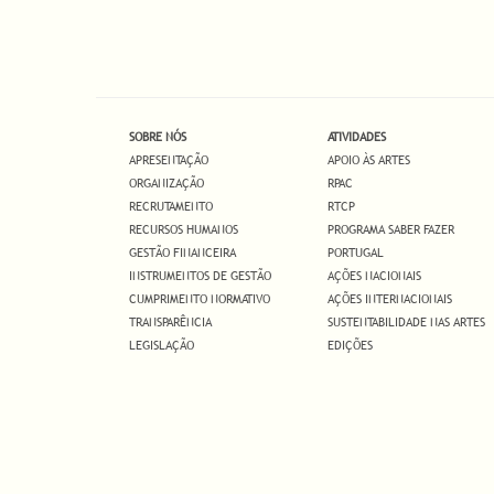
SOBRE NÓS
ATIVIDADES
APRESENTAÇÃO
APOIO ÀS ARTES
ORGANIZAÇÃO
RPAC
RECRUTAMENTO
RTCP
RECURSOS HUMANOS
PROGRAMA SABER FAZER
GESTÃO FINANCEIRA
PORTUGAL
INSTRUMENTOS DE GESTÃO
AÇÕES NACIONAIS
CUMPRIMENTO NORMATIVO
AÇÕES INTERNACIONAIS
TRANSPARÊNCIA
SUSTENTABILIDADE NAS ARTES
LEGISLAÇÃO
EDIÇÕES