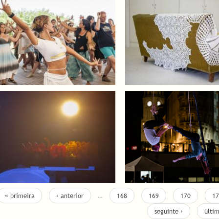
« primeira
‹ anterior
…
168
169
170
17
seguinte ›
últi