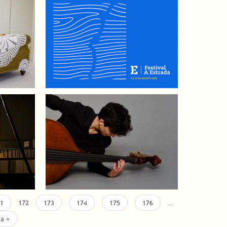
1
172
173
174
175
176
…
ma »