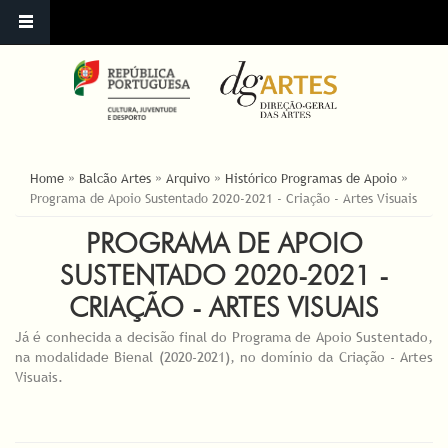
ESTÁ AQUI
Home
»
Balcão Artes
»
Arquivo
»
Histórico Programas de Apoio
»
Programa de Apoio Sustentado 2020-2021 - Criação - Artes Visuais
PROGRAMA DE APOIO
SUSTENTADO 2020-2021 -
CRIAÇÃO - ARTES VISUAIS
Já é conhecida a decisão final do Programa de Apoio Sustentado,
na modalidade Bienal (2020-2021), no domínio da Criação - Artes
Visuais.