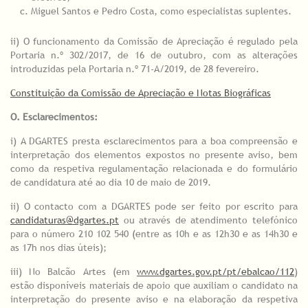
Miguel Santos e Pedro Costa, como especialistas suplentes.
ii) O funcionamento da Comissão de Apreciação é regulado pela
Portaria n.º 302/2017, de 16 de outubro, com as alterações
introduzidas pela Portaria n.º 71-A/2019, de 28 fevereiro.
Constituição da Comissão de Apreciação e Notas Biográficas
O. Esclarecimentos:
i) A DGARTES presta esclarecimentos para a boa compreensão e
interpretação dos elementos expostos no presente aviso, bem
como da respetiva regulamentação relacionada e do formulário
de candidatura até ao dia 10 de maio de 2019.
ii) O contacto com a DGARTES pode ser feito por escrito para
candidaturas@dgartes.pt
ou através de atendimento telefónico
para o número 210 102 540 (entre as 10h e as 12h30 e as 14h30 e
as 17h nos dias úteis);
iii) No Balcão Artes (em
www.dgartes.gov.pt/pt/ebalcao/112
)
estão disponíveis materiais de apoio que auxiliam o candidato na
interpretação do presente aviso e na elaboração da respetiva