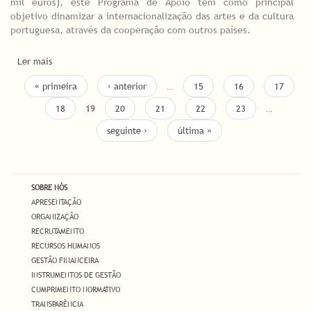
mil euros), este Programa de Apoio tem como principal
objetivo dinamizar a internacionalização das artes e da cultura
portuguesa, através da cooperação com outros países.
Ler mais
acerca de DGARTES abre Concurso de Apoio a Projetos no
domínio da Internacionalização
PÁGINAS
« primeira
‹ anterior
…
15
16
17
18
19
20
21
22
23
…
seguinte ›
última »
SOBRE NÓS
APRESENTAÇÃO
ORGANIZAÇÃO
RECRUTAMENTO
RECURSOS HUMANOS
GESTÃO FINANCEIRA
INSTRUMENTOS DE GESTÃO
CUMPRIMENTO NORMATIVO
TRANSPARÊNCIA