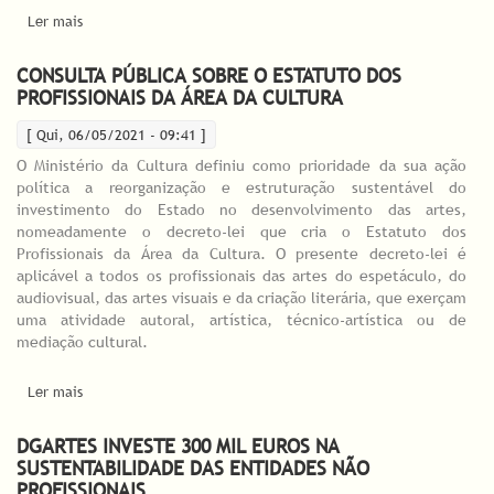
Ler mais
acerca de DGARTES e Centro de Estudos de Teatro colaboram
no incentivo à implementação de projetos de arquivo nas áreas
artísticas da dança, do teatro e de cruzamento disciplinar
CONSULTA PÚBLICA SOBRE O ESTATUTO DOS
PROFISSIONAIS DA ÁREA DA CULTURA
[ Qui, 06/05/2021 - 09:41 ]
O Ministério da Cultura definiu como prioridade da sua ação
política a reorganização e estruturação sustentável do
investimento do Estado no desenvolvimento das artes,
nomeadamente o decreto-lei que cria o Estatuto dos
Profissionais da Área da Cultura. O presente decreto-lei é
aplicável a todos os profissionais das artes do espetáculo, do
audiovisual, das artes visuais e da criação literária, que exerçam
uma atividade autoral, artística, técnico-artística ou de
mediação cultural.
Ler mais
acerca de CONSULTA PÚBLICA SOBRE O ESTATUTO DOS
PROFISSIONAIS DA ÁREA DA CULTURA
DGARTES INVESTE 300 MIL EUROS NA
SUSTENTABILIDADE DAS ENTIDADES NÃO
PROFISSIONAIS