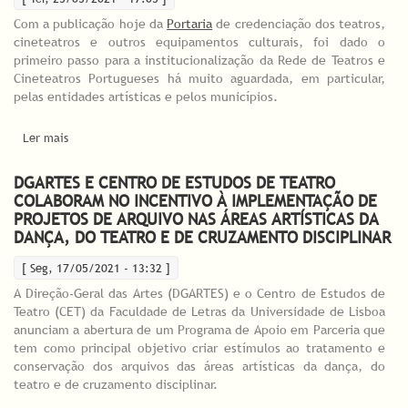
Com a publicação hoje da
Portaria
de credenciação dos teatros,
cineteatros e outros equipamentos culturais, foi dado o
primeiro passo para a institucionalização da Rede de Teatros e
Cineteatros Portugueses há muito aguardada, em particular,
pelas entidades artísticas e pelos municípios.
Ler mais
acerca de Rede de Teatros e Cineteatros Portugueses -
credenciação vai abrir em junho
DGARTES E CENTRO DE ESTUDOS DE TEATRO
COLABORAM NO INCENTIVO À IMPLEMENTAÇÃO DE
PROJETOS DE ARQUIVO NAS ÁREAS ARTÍSTICAS DA
DANÇA, DO TEATRO E DE CRUZAMENTO DISCIPLINAR
[ Seg, 17/05/2021 - 13:32 ]
A Direção-Geral das Artes (DGARTES) e o Centro de Estudos de
Teatro (CET) da Faculdade de Letras da Universidade de Lisboa
anunciam a abertura de um Programa de Apoio em Parceria que
tem como principal objetivo criar estímulos ao tratamento e
conservação dos arquivos das áreas artísticas da dança, do
teatro e de cruzamento disciplinar.