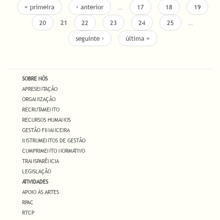
PÁGINAS
« primeira
‹ anterior
…
17
18
19
20
21
22
23
24
25
…
seguinte ›
última »
SOBRE NÓS
APRESENTAÇÃO
ORGANIZAÇÃO
RECRUTAMENTO
RECURSOS HUMANOS
GESTÃO FINANCEIRA
INSTRUMENTOS DE GESTÃO
CUMPRIMENTO NORMATIVO
TRANSPARÊNCIA
LEGISLAÇÃO
ATIVIDADES
APOIO ÀS ARTES
RPAC
RTCP