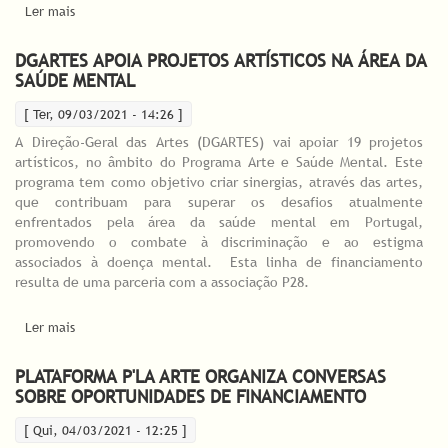
Ler mais
acerca de MEDIDAS ESTRATÉGICAS NA ÁREA DAS ARTES
APROVADAS EM CONSELHO DE MINISTROS
DGARTES APOIA PROJETOS ARTÍSTICOS NA ÁREA DA
SAÚDE MENTAL
[ Ter, 09/03/2021 - 14:26 ]
A Direção-Geral das Artes (DGARTES) vai apoiar 19 projetos
artísticos, no âmbito do Programa Arte e Saúde Mental. Este
programa tem como objetivo criar sinergias, através das artes,
que contribuam para superar os desafios atualmente
enfrentados pela área da saúde mental em Portugal,
promovendo o combate à discriminação e ao estigma
associados à doença mental. Esta linha de financiamento
resulta de uma parceria com a associação P28.
Ler mais
acerca de DGARTES APOIA PROJETOS ARTÍSTICOS NA ÁREA DA
SAÚDE MENTAL
PLATAFORMA P'LA ARTE ORGANIZA CONVERSAS
SOBRE OPORTUNIDADES DE FINANCIAMENTO
[ Qui, 04/03/2021 - 12:25 ]