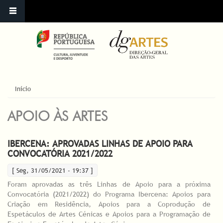
ESTÁ AQUI
Início
APOIO ÀS ARTES
IBERCENA: APROVADAS LINHAS DE APOIO PARA
CONVOCATÓRIA 2021/2022
[ Seg, 31/05/2021 - 19:37 ]
Foram aprovadas as três Linhas de Apoio para a próxima
Convocatória (2021/2022) do Programa Ibercena: Apoios para
Criação em Residência, Apoios para a Coprodução de
Espetáculos de Artes Cénicas e Apoios para a Programação de