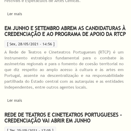
Festivais e Espetáculos de Artes Cénicas.
Ler mais
acerca de IBERCENA: Aprovadas Linhas de Apoio para
Convocatória 2021/2022
EM JUNHO E SETEMBRO ABREM AS CANDIDATURAS À
CREDENCIAÇÃO E AO PROGRAMA DE APOIO DA RTCP
[ Sex, 28/05/2021 - 14:56 ]
A Rede de Teatros e Cineteatros Portugueses (RTCP) é um
instrumento estratégico fundamental para o combate às
assimetrias regionais e para o fomento de coesão territorial no
que diz respeito ao amplo acesso à cultura e às artes em
Portugal, assente na descentralização e na responsabilidade
partilhada do Estado central com as autarquias e as entidades
independentes, entre outros agentes locais.
Ler mais
acerca de Em junho e setembro abrem as candidaturas à
Credenciação e ao Programa de Apoio da RTCP
REDE DE TEATROS E CINETEATROS PORTUGUESES -
CREDENCIAÇÃO VAI ABRIR EM JUNHO
[ Ter, 25/05/2021 - 17:05 ]