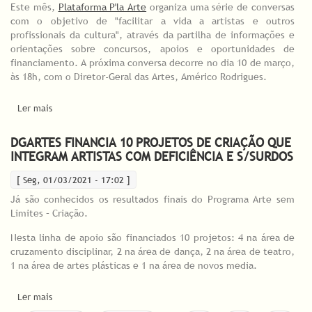
Este mês,
Plataforma P'la Arte
organiza uma série de conversas
com o objetivo de "facilitar a vida a artistas e outros
profissionais da cultura", através da partilha de informações e
orientações sobre concursos, apoios e oportunidades de
financiamento. A próxima conversa decorre no dia 10 de março,
às 18h, com o Diretor-Geral das Artes, Américo Rodrigues.
Ler mais
acerca de Plataforma P'la Arte organiza conversas sobre
oportunidades de financiamento
DGARTES FINANCIA 10 PROJETOS DE CRIAÇÃO QUE
INTEGRAM ARTISTAS COM DEFICIÊNCIA E S/SURDOS
[ Seg, 01/03/2021 - 17:02 ]
Já são conhecidos os resultados finais do Programa Arte sem
Limites – Criação.
Nesta linha de apoio são financiados 10 projetos: 4 na área de
cruzamento disciplinar, 2 na área de dança, 2 na área de teatro,
1 na área de artes plásticas e 1 na área de novos media.
Ler mais
acerca de DGARTES FINANCIA 10 PROJETOS DE CRIAÇÃO QUE
INTEGRAM ARTISTAS COM DEFICIÊNCIA E S/SURDOS