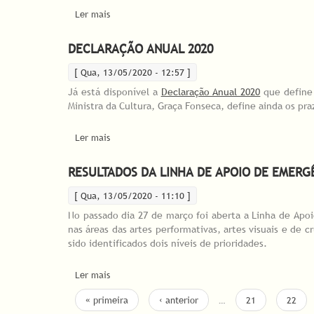
Ler mais
acerca de DGARTES divulga resultados finais do P
DECLARAÇÃO ANUAL 2020
[ Qua, 13/05/2020 - 12:57 ]
Já está disponível a
Declaração Anual 2020
que define 
Ministra da Cultura, Graça Fonseca, define ainda os pr
Ler mais
acerca de DECLARAÇÃO ANUAL 2020
RESULTADOS DA LINHA DE APOIO DE EMERG
[ Qua, 13/05/2020 - 11:10 ]
No passado dia 27 de março foi aberta a Linha de Apoi
nas áreas das artes performativas, artes visuais e de 
sido identificados dois níveis de prioridades.
Ler mais
acerca de Resultados da Linha de Apoio de Emergê
PÁGINAS
« primeira
‹ anterior
…
21
22