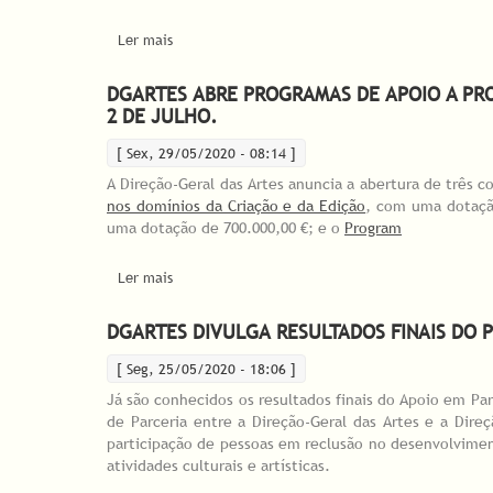
Ler mais
acerca de Candidaturas abertas às Linhas de Ap
DGARTES ABRE PROGRAMAS DE APOIO A PRO
2 DE JULHO.
[ Sex, 29/05/2020 - 08:14 ]
A Direção-Geral das Artes anuncia a abertura de três c
nos domínios da Criação e da Edição
, com uma dotaçã
uma dotação de 700.000,00 €; e o
Program
Ler mais
acerca de DGARTES abre Programas de Apoio a Pro
DGARTES DIVULGA RESULTADOS FINAIS DO 
[ Seg, 25/05/2020 - 18:06 ]
Já são conhecidos os resultados finais do Apoio em Pa
de Parceria entre a Direção-Geral das Artes e a Direç
participação de pessoas em reclusão no desenvolvimen
atividades culturais e artísticas.