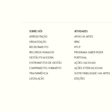
SOBRE NÓS
ATIVIDADES
APRESENTAÇÃO
APOIO ÀS ARTES
ORGANIZAÇÃO
RPAC
RECRUTAMENTO
RTCP
RECURSOS HUMANOS
PROGRAMA SABER FAZER
GESTÃO FINANCEIRA
PORTUGAL
INSTRUMENTOS DE GESTÃO
AÇÕES NACIONAIS
CUMPRIMENTO NORMATIVO
AÇÕES INTERNACIONAIS
TRANSPARÊNCIA
SUSTENTABILIDADE NAS ARTES
LEGISLAÇÃO
EDIÇÕES