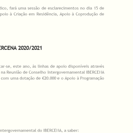
ico, fará uma sessão de esclarecimentos no dia 15 de
: Apoio à Criação em Residência, Apoio à Coprodução de
ERCENA 2020/2021
r-se, este ano, às linhas de apoio disponíveis através
o, na Reunião de Conselho Intergovernamental IBERCENA
, com uma dotação de €20.000 e o Apoio à Programação
021
 Intergovernamental do IBERCENA, a saber: