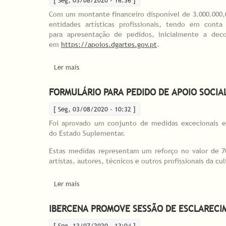
[ Seg, 03/08/2020 - 16:36 ]
Com um montante financeiro disponível de 3.000.000,0
entidades artísticas profissionais, tendo em con
para apresentação de pedidos, inicialmente a dec
em
https://apoios.dgartes.gov.pt
.
Ler mais
acerca de LINHA DE APOIO ÀS ENTIDADES ARTÍS
FORMULÁRIO PARA PEDIDO DE APOIO SOCIAL
[ Seg, 03/08/2020 - 10:32 ]
Foi aprovado um conjunto de medidas excecionais e 
do Estado Suplementar.
Estas medidas representam um reforço no valor de 70
artistas, autores, técnicos e outros profissionais da 
Ler mais
acerca de Formulário para pedido de apoio social 
IBERCENA PROMOVE SESSÃO DE ESCLARECIM
[ Seg, 13/07/2020 - 13:04 ]