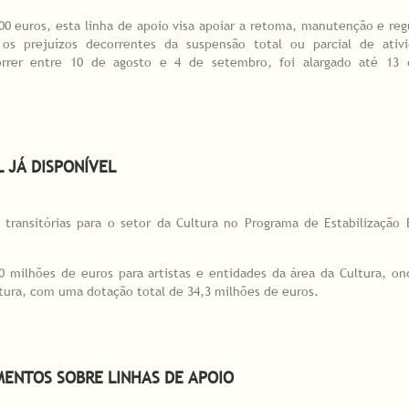
0 euros, esta linha de apoio visa apoiar a retoma, manutenção e reg
ta os prejuízos decorrentes da suspensão total ou parcial de at
orrer entre 10 de agosto e 4 de setembro, foi alargado até 13 
TICAS PROFISSIONAIS - PRAZO ALARGADO ATÉ 13 SETEMBRO
 JÁ DISPONÍVEL
transitórias para o setor da Cultura no Programa de Estabilização
 milhões de euros para artistas e entidades da área da Cultura, ond
cultura, com uma dotação total de 34,3 milhões de euros.
já disponível
ENTOS SOBRE LINHAS DE APOIO