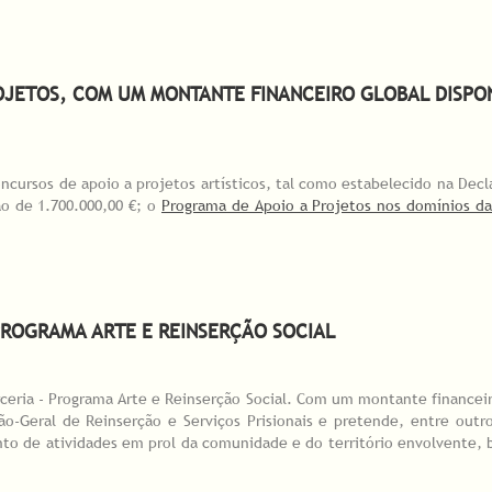
oio IBERCENA 2020/2021
JETOS, COM UM MONTANTE FINANCEIRO GLOBAL DISPON
oncursos de apoio a projetos artísticos, tal como estabelecido na Dec
o de 1.700.000,00 €; o
Programa de Apoio a Projetos nos domínios d
jetos, com um montante financeiro global disponível de 2,8M€. Candidatura
PROGRAMA ARTE E REINSERÇÃO SOCIAL
rceria - Programa Arte e Reinserção Social. Com um montante financeir
ão-Geral de Reinserção e Serviços Prisionais e pretende, entre outro
to de atividades em prol da comunidade e do território envolvente, 