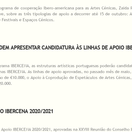
ograma de cooperação Ibero-americana para as Artes Cénicas, Zaida R
ive, sobre as três tipologias de apoio a decorrer até 15 de outubro
 Festivais e Espaços Cénicos.
entos sobre Linhas de Apoio
EM APRESENTAR CANDIDATURA ÀS LINHAS DE APOIO IB
ama IBERCENA, as estruturas artísticas portuguesas poderão candidata
anas IBERCENA. As linhas de apoio aprovadas, no passado mês de mai
ão de €10.000, o Apoio à Coprodução de Espetáculos de Artes Cénicas
20.000.
S PODEM APRESENTAR CANDIDATURA ÀS LINHAS DE APOIO IBERCENA 2020/2
O IBERCENA 2020/2021
e Apoio IBERCENA 2020/2021, aprovadas na XXVIII Reunião do Conselho