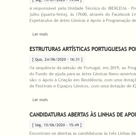
A responsável pela Unidade Técnica do IBERCENA - Pr
julho (quarta-feira), às 17h00, através do Facebook L
Espetáculos de Artes Cénicas e Apoio à Programação de
Ler mais
acerca de IBERCENA promove Sessão de Esclarecim
ESTRUTURAS ARTÍSTICAS PORTUGUESAS POD
[ Qua, 24/06/2020 - 16:31 ]
Na sequência da adesão de Portugal, em 2019, ao Progr
do Fundo de ajuda para as Artes Cénicas Ibero-americ
são: o Apoio à Criação em Residência, com uma dotaç
de Festivais e Espaços Cénicos, com uma dotação de €
Ler mais
acerca de ESTRUTURAS ARTÍSTICAS PORTUGUESA
CANDIDATURAS ABERTAS ÀS LINHAS DE APOI
[ Seg, 15/06/2020 - 15:49 ]
Encontram-se abertas as candidaturas às três Linhas d