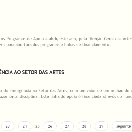
rograma Arte e Reinserção Social
os Programas de Apoio a abrir, este ano, pela Direção-Geral das Arte
azos para abertura dos programas e linhas de financiamento.
ÊNCIA AO SETOR DAS ARTES
o de Emergência ao Setor das Artes, com um valor de um milhão de eu
cruzamento disciplinar. Esta linha de apoio é financiada através do Fu
ncia ao Setor das Artes
23
24
25
26
27
28
29
seguinte 