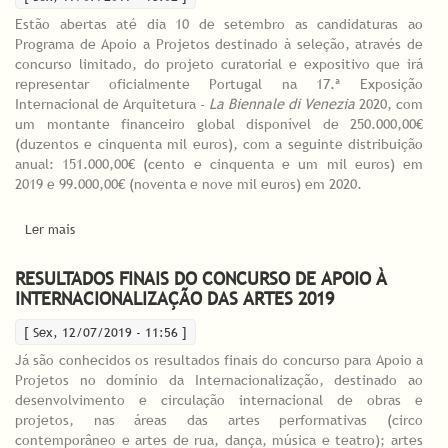
Estão abertas até dia 10 de setembro as candidaturas ao
Programa de Apoio a Projetos destinado à seleção, através de
concurso limitado, do projeto curatorial e expositivo que irá
representar oficialmente Portugal na 17.ª Exposição
Internacional de Arquitetura -
La Biennale di Venezia
2020, com
um montante financeiro global disponível de 250.000,00€
(duzentos e cinquenta mil euros), com a seguinte distribuição
anual: 151.000,00€ (cento e cinquenta e um mil euros) em
2019 e 99.000,00€ (noventa e nove mil euros) em 2020.
Ler mais
acerca de Seleção da Representação Oficial Portuguesa na 17.ª
Exposição Internacional de Arquitetura - La Biennale di Venezia
2020
RESULTADOS FINAIS DO CONCURSO DE APOIO À
INTERNACIONALIZAÇÃO DAS ARTES 2019
[ Sex, 12/07/2019 - 11:56 ]
Já são conhecidos os resultados finais do concurso para Apoio a
Projetos no domínio da Internacionalização, destinado ao
desenvolvimento e circulação internacional de obras e
projetos, nas áreas das artes performativas (circo
contemporâneo e artes de rua, dança, música e teatro); artes