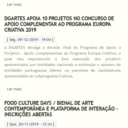
Ler mais
acerca de DGARTES apoia 8 projetos para Revitalização do
Pinhal Interior
DGARTES APOIA 10 PROJETOS NO CONCURSO DE
APOIO COMPLEMENTAR AO PROGRAMA EUROPA
CRIATIVA 2019
[ Seg, 09/12/2019 - 19:04 ]
A DGARTES divulga a decisão final do Programa de Apoio a
Projetos - Apoio complementar ao Programa Europa Criativa, o
qual visa exponenciar a boa execução dos projetos
apresentados por entidades nacionais e estimular o número de
entidades portuguesas líderes ou parceiras de candidaturas
apresentadas ao subprograma Cultura.
Ler mais
acerca de DGARTES apoia 10 projetos no Concurso de Apoio
Complementar ao Programa Europa Criativa 2019
FOOD CULTURE DAYS / BIENAL DE ARTE
CONTEMPORÂNEA E PLATAFORMA DE INTERAÇÃO -
INSCRIÇÕES ABERTAS
[ Qua, 20/11/2019 - 12:34 ]