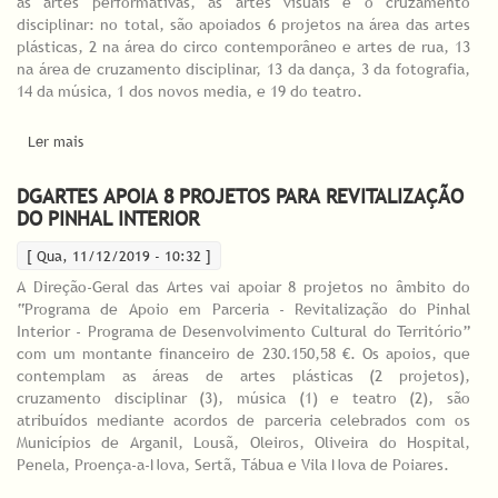
as artes performativas, as artes visuais e o cruzamento
disciplinar: no total, são apoiados 6 projetos na área das artes
plásticas, 2 na área do circo contemporâneo e artes de rua, 13
na área de cruzamento disciplinar, 13 da dança, 3 da fotografia,
14 da música, 1 dos novos media, e 19 do teatro.
Ler mais
acerca de DGARTES lança resultados dos Programas de Apoio a
Projetos nos domínios da Criação e da Programação e
Desenvolvimento de Públicos
DGARTES APOIA 8 PROJETOS PARA REVITALIZAÇÃO
DO PINHAL INTERIOR
[ Qua, 11/12/2019 - 10:32 ]
A Direção-Geral das Artes vai apoiar 8 projetos no âmbito do
“Programa de Apoio em Parceria - Revitalização do Pinhal
Interior - Programa de Desenvolvimento Cultural do Território”
com um montante financeiro de 230.150,58 €. Os apoios, que
contemplam as áreas de artes plásticas (2 projetos),
cruzamento disciplinar (3), música (1) e teatro (2), são
atribuídos mediante acordos de parceria celebrados com os
Municípios de Arganil, Lousã, Oleiros, Oliveira do Hospital,
Penela, Proença-a-Nova, Sertã, Tábua e Vila Nova de Poiares.