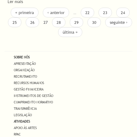
Ler mais
acerca de Projeto 'Cante pela sua Saúde' apresenta espectáculo
final dia 28 de junho, em Almada
PÁGINAS
« primeira
‹ anterior
…
22
23
24
25
26
27
28
29
30
seguinte ›
última »
SOBRE NÓS
APRESENTAÇÃO
ORGANIZAÇÃO
RECRUTAMENTO
RECURSOS HUMANOS
GESTÃO FINANCEIRA
INSTRUMENTOS DE GESTÃO
CUMPRIMENTO NORMATIVO
TRANSPARÊNCIA
LEGISLAÇÃO
ATIVIDADES
APOIO ÀS ARTES
RPAC