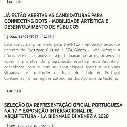
Ler mais
acerca de DGARTES lança Programa de Apoio a Projetos - Apoio
Complementar ao Programa Europa Criativa, com um montante
financeiro global disponível de cem mil euros
JÁ ESTÃO ABERTAS AS CANDIDATURAS PARA
CONNECTING DOTS – MOBILIDADE ARTÍSTICA E
DESENVOLVIMENTO DE PÚBLICOS
[ Qua, 28/08/2019 - 12:49 ]
Este concurso, promovido pela DGARTES - enquanto entidade
parceira do
Programa Cultura
/
EEA Grants
-, visa reforçar a
oferta artística, o acesso e a participação nas artes, através do
apoio a projetos de programação artística multidisciplinar
concebidos para e com as comunidades locais e regionais
situadas nos territórios de baixa densidade de Portugal
Continental* e nas regiões autónomas dos Açores e da Madeira.
Ler mais
acerca de Já estão abertas as candidaturas para Connecting
Dots – Mobilidade Artística e Desenvolvimento de Públicos
SELEÇÃO DA REPRESENTAÇÃO OFICIAL PORTUGUESA
NA 17.ª EXPOSIÇÃO INTERNACIONAL DE
ARQUITETURA - LA BIENNALE DI VENEZIA 2020
[ Sex, 19/07/2019 - 15:02 ]