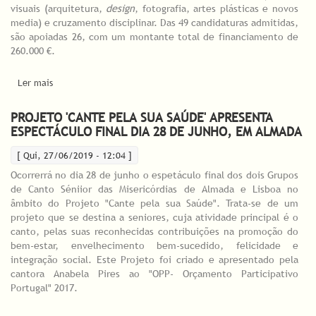
visuais (arquitetura,
design
, fotografia, artes plásticas e novos
media) e cruzamento disciplinar. Das 49 candidaturas admitidas,
são apoiadas 26, com um montante total de financiamento de
260.000 €.
Ler mais
acerca de Resultados finais do concurso de Apoio à
Internacionalização das Artes 2019
PROJETO 'CANTE PELA SUA SAÚDE' APRESENTA
ESPECTÁCULO FINAL DIA 28 DE JUNHO, EM ALMADA
[ Qui, 27/06/2019 - 12:04 ]
Ocorrerrá no dia 28 de junho o espetáculo final dos dois Grupos
de Canto Séniior das Misericórdias de Almada e Lisboa no
âmbito do Projeto "Cante pela sua Saúde". Trata-se de um
projeto que se destina a seniores, cuja atividade principal é o
canto, pelas suas reconhecidas contribuições na promoção do
bem-estar, envelhecimento bem-sucedido, felicidade e
integração social. Este Projeto foi criado e apresentado pela
cantora Anabela Pires ao "OPP- Orçamento Participativo
Portugal" 2017.