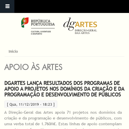
ESTÁ AQUI
Início
APOIO ÀS ARTES
DGARTES LANÇA RESULTADOS DOS PROGRAMAS DE
APOIO A PROJETOS NOS DOMÍNIOS DA CRIAÇÃO E DA
PROGRAMAÇÃO E DESENVOLVIMENTO DE PÚBLICOS
[ Qua, 11/12/2019 - 18:23 ]
A Direção-Geral das Artes apoia 71 projetos nos domínios da
criação e da programação e desenvolvimento de públicos, com
uma verba total de 1.760M€. Estas linhas de apoio contemplam