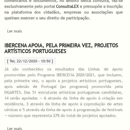
comentários e documentos, no âmbito desta consulta, faz-se
exclusivamente pelo portal
ConsultaLEX
e pressupõe a inscrição
na plataforma dos cidadãos, empresas ou associações que
queiram exercer o seu direito de participação.
Ler mais
acerca de Consulta pública sobre o Apoio às Artes e Rede de
Teatros e Cineteatros Portugueses
IBERCENA APOIA, PELA PRIMEIRA VEZ, PROJETOS
ARTÍSTICOS PORTUGUESES
[ Ter, 22/12/2020 - 10:50 ]
Já são conhecidos os resultados das Linhas de Apoio
promovidas pelo Programa IBERCENA 2020/2021, que incluem,
pela primeira vez, o apoio a projetos artísticos portugueses,
após adesão de Portugal (ao programa) promovida pela
DGARTES. Das 51 estruturas artísticas portuguesas candidatas,
14 serão apoiadas — 6 através da linha de apoio à criação em
residência, 3 através da linha de apoio à coprodução de artes
cénicas e 5 através da linha de apoio à programação de festivais
— número que representa 27% do total de projetos apoiados.
Ler mais
acerca de IBERCENA apoia, pela primeira vez, projetos