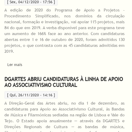
[ Sex, 04/12/2020 - 17:56 ]
A edição de 2020 do Programa de Apoio a Projetos -
Procedimento Simplificado, nos domínios da circulação
nacional, formação e investigação, vai apoiar 115 projetos, mais
84 do que em 2019. A verba disponível para este programa teve
um aumento de 166% face ao ano anterior. Com candidaturas
abertas entre 1 e 16 de outubro de 2020, foram admitidos 130
projetos, o que contrasta com as 45 candidaturas admitidas em
2019.
Ler mais
acerca de 115 PROJETOS VÃO RECEBER APOIO DA DGARTES
NOS DOMÍNIOS DA CIRCULAÇÃO NACIONAL, FORMAÇÃO E
INVESTIGAÇÃO
DGARTES ABRIU CANDIDATURAS À LINHA DE APOIO
AO ASSOCIATIVISMO CULTURAL
[ Qui, 26/11/2020 - 14:16 ]
A Direção-Geral das Artes abriu, no dia 1 de dezembro, as
candidaturas para Apoio ao Associativismo Cultural, às Bandas
de Música e Filarmónicas sediadas na região de Lisboa e Vale do
Tejo. O Estado apoia anualmente — através da DGARTES e
Direções Regionais de Cultura — as bandas de música,