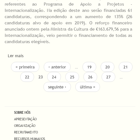
referentes ao Programa de Apoio a Projetos -
Internacionalização. Na edição deste ano serão financiadas 61
candidaturas, correspondendo a um aumento de 135% (26
candidaturas alvo de apoio em 2019). O reforço financeiro
anunciado ontem pela Ministra da Cultura de €163.679,56 para a
Internacionalização, veio permitir o financiamento de todas as
candidaturas elegíveis.
Ler mais
acerca de 61 PROJETOS ARTÍSTICOS VÃO RECEBER APOIO À
INTERNACIONALIZAÇÃO. TODAS AS CANDIDATURAS ELEGÍVEIS
PÁGINAS
« primeira
‹ anterior
…
19
20
21
SERÃO APOIADAS PELA DGARTES
22
23
24
25
26
27
…
seguinte ›
última »
SOBRE NÓS
APRESENTAÇÃO
ORGANIZAÇÃO
RECRUTAMENTO
RECURSOS HUMANOS