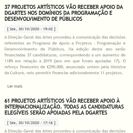
37 PROJETOS ARTÍSTICOS VÃO RECEBER APOIO DA
DGARTES NOS DOMÍNIOS DA PROGRAMAÇÃO E
DESENVOLVIMENTO DE PÚBLICOS
[ Sex, 30/10/2020 - 19:02 ]
A Direção-Geral das Artes procedeu à comunicação das decisões
referentes ao Programa de Apoio a Projetos - Programação e
Desenvolvimento de Públicos. Na edição deste ano serão
financiadas 37 candidaturas, correspondendo a um aumento de
118% em relação a 2019 (ano em que foram apoiadas 17). O
reforço financeiro de €290.000, anunciado ontem pela Ministra
da Cultura, veio permitir financiar adicionalmente 11 projetos.
Ler mais
acerca de 37 Projetos Artísticos vão receber apoio da DGARTES
nos domínios da Programação e Desenvolvimento de Públicos
61 PROJETOS ARTÍSTICOS VÃO RECEBER APOIO À
INTERNACIONALIZAÇÃO. TODAS AS CANDIDATURAS
ELEGÍVEIS SERÃO APOIADAS PELA DGARTES
[ Sex, 30/10/2020 - 17:16 ]
A Direção-Geral das Artes procedeu à comunicação das decisões