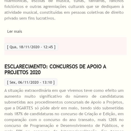
filarmónicas, escolas de música, tunas, fanfarras, ranchos
folclóricos e outras agremiações culturais que se dediquem à
atividade musical, constituídas em pessoas coletivas de direito
privado sem fins lucrativos.
Ler mais
acerca de DGARTES abriu candidaturas à Linha de Apoio ao
Associativismo Cultural
[ Qua, 18/11/2020 - 12:45 ]
ESCLARECIMENTO: CONCURSOS DE APOIO A
PROJETOS 2020
[ Sex, 06/11/2020 - 13:10 ]
A situação extraordinária em que vivemos teve como efeito um
aumento muito significativo do número de candidaturas
submetidas aos procedimentos concursais de Apoio a Projetos,
que a DGARTES só pôde abrir em maio, tendo sido submetidas
mais 187% de candidaturas no concurso de Criação e Edição, em
comparação com o concurso do ano transato, mais 126% no
concurso de Programação e Desenvolvimento de Públicos, e