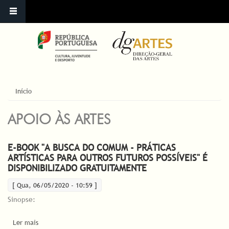
ESTÁ AQUI
Início
APOIO ÀS ARTES
E-BOOK "A BUSCA DO COMUM - PRÁTICAS
ARTÍSTICAS PARA OUTROS FUTUROS POSSÍVEIS" É
DISPONIBILIZADO GRATUITAMENTE
[ Qua, 06/05/2020 - 10:59 ]
Sinopse:
Ler mais
acerca de E-book "A Busca do Comum - Práticas Artísticas para