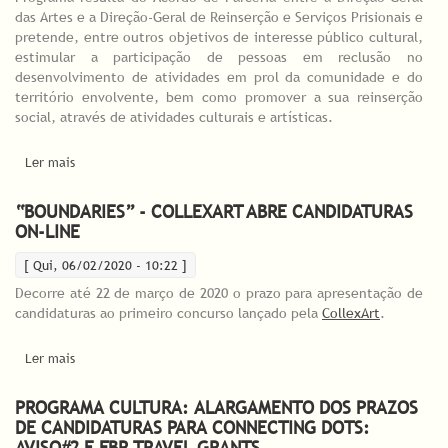
das Artes e a Direção-Geral de Reinserção e Serviços Prisionais e
pretende, entre outros objetivos de interesse público cultural,
estimular a participação de pessoas em reclusão no
desenvolvimento de atividades em prol da comunidade e do
território envolvente, bem como promover a sua reinserção
social, através de atividades culturais e artísticas.
Ler mais
acerca de DGARTES lança Programa Arte e Reinserção Social
“BOUNDARIES” - COLLEXART ABRE CANDIDATURAS
ON-LINE
[ Qui, 06/02/2020 - 10:22 ]
Decorre até 22 de março de 2020 o prazo para apresentação de
candidaturas ao primeiro concurso lançado pela
CollexArt
.
Ler mais
acerca de “Boundaries” - CollexArt abre candidaturas on-line
PROGRAMA CULTURA: ALARGAMENTO DOS PRAZOS
DE CANDIDATURAS PARA CONNECTING DOTS:
AVISO#2 E FBR TRAVEL GRANTS