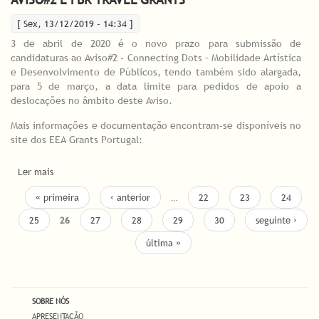
[ Sex, 13/12/2019 - 14:34 ]
3 de abril de 2020 é o novo prazo para submissão de
candidaturas ao Aviso#2 - Connecting Dots – Mobilidade Artística
e Desenvolvimento de Públicos, tendo também sido alargada,
para 5 de março, a data limite para pedidos de apoio a
deslocações no âmbito deste Aviso.
Mais informações e documentação encontram-se disponíveis no
site dos EEA Grants Portugal:
Ler mais
acerca de Programa Cultura: alargamento dos prazos de
candidaturas para Connecting Dots: Aviso#2 e FBR Travel Grants
PÁGINAS
« primeira
‹ anterior
…
22
23
24
25
26
27
28
29
30
seguinte ›
última »
SOBRE NÓS
APRESENTAÇÃO