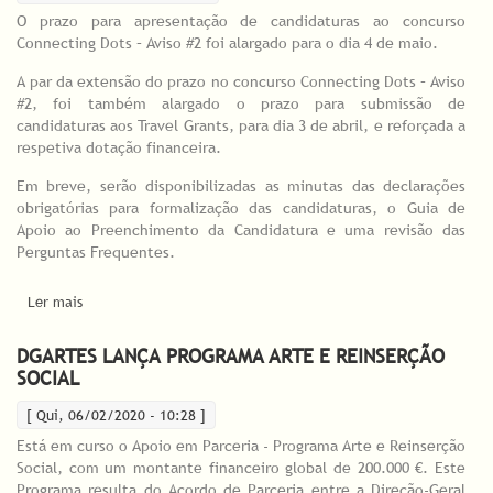
O prazo para apresentação de candidaturas ao concurso
Connecting Dots – Aviso #2 foi alargado para o dia 4 de maio.
A par da extensão do prazo no concurso Connecting Dots – Aviso
#2, foi também alargado o prazo para submissão de
candidaturas aos Travel Grants, para dia 3 de abril, e reforçada a
respetiva dotação financeira.
Em breve, serão disponibilizadas as minutas das declarações
obrigatórias para formalização das candidaturas, o Guia de
Apoio ao Preenchimento da Candidatura e uma revisão das
Perguntas Frequentes.
Ler mais
acerca de CONNECTING DOTS: ALARGAMENTO DO PRAZO DE
CANDIDATURAS
DGARTES LANÇA PROGRAMA ARTE E REINSERÇÃO
SOCIAL
[ Qui, 06/02/2020 - 10:28 ]
Está em curso o Apoio em Parceria - Programa Arte e Reinserção
Social, com um montante financeiro global de 200.000 €. Este
Programa resulta do Acordo de Parceria entre a Direção-Geral