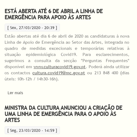
Outros Futuros Possíveis" é disponibilizado gratuitamente
ESTÁ ABERTA ATÉ 6 DE ABRIL A LINHA DE
EMERGÊNCIA PARA APOIO ÀS ARTES
[ Sex, 27/03/2020 - 20:39 ]
Estão abertas até dia 6 de abril de 2020 as candidaturas à nova
Linha de Apoio de Emergência ao Setor das Artes, integrada no
quadro de medidas excecionais e temporárias relativas à
situação epidemiológica Covid19. Para esclarecimentos,
sugerimos a consulta da secção "Perguntas Frequentes"
disponível em
www.culturacovid19.gov.pt
. Poderá ainda utilizar
os contactos
cultura.covid19@mc.gov.pt
ou 213 848 400 (dias
úteis: 10h-12h / 14h30-16h).
Ler mais
acerca de Está aberta até 6 de abril a Linha de Emergência
para Apoio às Artes
MINISTRA DA CULTURA ANUNCIOU A CRIAÇÃO DE
UMA LINHA DE EMERGÊNCIA PARA O APOIO ÀS
ARTES
[ Seg, 23/03/2020 - 14:59 ]