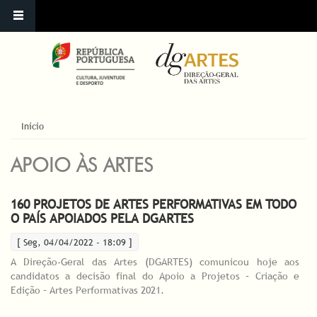
ESTÁ AQUI
Início
APOIO ÀS ARTES
160 PROJETOS DE ARTES PERFORMATIVAS EM TODO
O PAÍS APOIADOS PELA DGARTES
[ Seg, 04/04/2022 - 18:09 ]
A Direção-Geral das Artes (DGARTES) comunicou hoje aos
candidatos a decisão final do Apoio a Projetos – Criação e
Edição – Artes Performativas 2021.