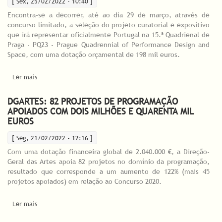
[ Sex, 25/02/2022 - 10:40 ]
Encontra-se a decorrer, até ao dia 29 de março, através de
concurso limitado, a seleção do projeto curatorial e expositivo
que irá representar oficialmente Portugal na 15.ª Quadrienal de
Praga - PQ23 - Prague Quadrennial of Performance Design and
Space, com uma dotação orçamental de 198 mil euros.
Ler mais
acerca de Abriu o concurso para a representação de Portugal na
15.ª Quadrienal de Praga - PQ23
DGARTES: 82 PROJETOS DE PROGRAMAÇÃO
APOIADOS COM DOIS MILHÕES E QUARENTA MIL
EUROS
[ Seg, 21/02/2022 - 12:16 ]
Com uma dotação financeira global de 2.040.000 €, a Direção-
Geral das Artes apoia 82 projetos no domínio da programação,
resultado que corresponde a um aumento de 122% (mais 45
projetos apoiados) em relação ao Concurso 2020.
Ler mais
acerca de DGARTES: 82 PROJETOS DE PROGRAMAÇÃO
APOIADOS COM DOIS MILHÕES E QUARENTA MIL EUROS