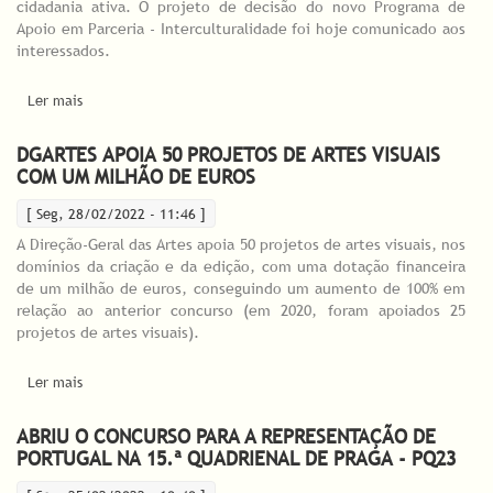
cidadania ativa. O projeto de decisão do novo Programa de
Apoio em Parceria - Interculturalidade foi hoje comunicado aos
interessados.
Ler mais
acerca de DGARTES APOIA 18 PROJETOS DE
INTERCULTURALIDADE
DGARTES APOIA 50 PROJETOS DE ARTES VISUAIS
COM UM MILHÃO DE EUROS
[ Seg, 28/02/2022 - 11:46 ]
A Direção-Geral das Artes apoia 50 projetos de artes visuais, nos
domínios da criação e da edição, com uma dotação financeira
de um milhão de euros, conseguindo um aumento de 100% em
relação ao anterior concurso (em 2020, foram apoiados 25
projetos de artes visuais).
Ler mais
acerca de DGARTES apoia 50 Projetos de Artes Visuais com um
milhão de euros
ABRIU O CONCURSO PARA A REPRESENTAÇÃO DE
PORTUGAL NA 15.ª QUADRIENAL DE PRAGA - PQ23