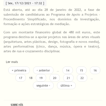
[ Sex, 17/12/2021 - 17:32 ]
Está aberta, até ao dia 28 de janeiro de 2022, a fase de
submissão de candidaturas ao Programa de Apoio a Projetos -
Procedimento Simplificado, nos domínios da investigação,
formação e ações estratégicas de mediação.
Com um montante financeiro global de 480 mil euros, este
programa destina-se a apoiar projetos nas áreas de artes visuais
(arquitetura, artes plásticas, design, fotografia e novos media),
artes performativas (circo, dança, música, ópera e teatro),
artes de rua e cruzamento disciplinar.
Ler mais
acerca de DGARTES abre Procedimento Simplificado para apoio
a projetos de investigação, formação e ações estratégicas de
PÁGINAS
« primeira
‹ anterior
…
14
15
16
mediação
17
18
19
20
21
22
…
seguinte ›
última »
SOBRE NÓS