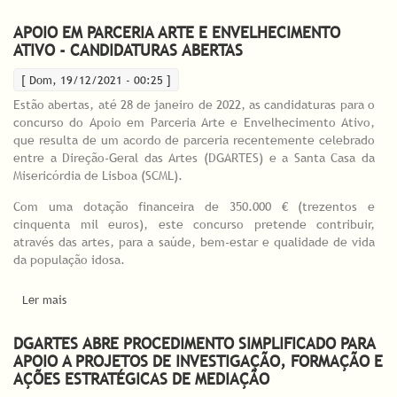
no domínio da Programação
APOIO EM PARCERIA ARTE E ENVELHECIMENTO
ATIVO - CANDIDATURAS ABERTAS
[ Dom, 19/12/2021 - 00:25 ]
Estão abertas, até 28 de janeiro de 2022, as candidaturas para o
concurso do Apoio em Parceria Arte e Envelhecimento Ativo,
que resulta de um acordo de parceria recentemente celebrado
entre a Direção-Geral das Artes (DGARTES) e a Santa Casa da
Misericórdia de Lisboa (SCML).
Com uma dotação financeira de 350.000 € (trezentos e
cinquenta mil euros), este concurso pretende contribuir,
através das artes, para a saúde, bem-estar e qualidade de vida
da população idosa.
Ler mais
acerca de APOIO EM PARCERIA ARTE E ENVELHECIMENTO ATIVO
- CANDIDATURAS ABERTAS
DGARTES ABRE PROCEDIMENTO SIMPLIFICADO PARA
APOIO A PROJETOS DE INVESTIGAÇÃO, FORMAÇÃO E
AÇÕES ESTRATÉGICAS DE MEDIAÇÃO