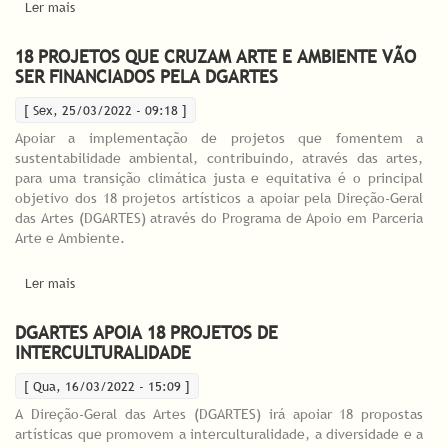
Ler mais
acerca de 160 PROJETOS DE ARTES PERFORMATIVAS EM TODO O
PAÍS APOIADOS PELA DGARTES
18 PROJETOS QUE CRUZAM ARTE E AMBIENTE VÃO
SER FINANCIADOS PELA DGARTES
[ Sex, 25/03/2022 - 09:18 ]
Apoiar a implementação de projetos que fomentem a
sustentabilidade ambiental, contribuindo, através das artes,
para uma transição climática justa e equitativa é o principal
objetivo dos 18 projetos artísticos a apoiar pela Direção-Geral
das Artes (DGARTES) através do Programa de Apoio em Parceria
Arte e Ambiente.
Ler mais
acerca de 18 projetos que cruzam Arte e Ambiente vão ser
financiados pela DGARTES
DGARTES APOIA 18 PROJETOS DE
INTERCULTURALIDADE
[ Qua, 16/03/2022 - 15:09 ]
A Direção-Geral das Artes (DGARTES) irá apoiar 18 propostas
artísticas que promovem a interculturalidade, a diversidade e a