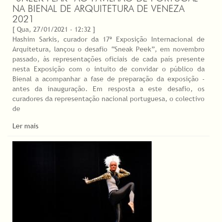
NA BIENAL DE ARQUITETURA DE VENEZA
2021
[ Qua, 27/01/2021 - 12:32 ]
Hashim Sarkis, curador da 17ª Exposição Internacional de
Arquitetura, lançou o desafio “Sneak Peek”, em novembro
passado, às representações oficiais de cada país presente
nesta Exposição com o intuito de convidar o público da
Bienal a acompanhar a fase de preparação da exposição -
antes da inauguração. Em resposta a este desafio, os
curadores da representação nacional portuguesa, o colectivo
de
Ler mais