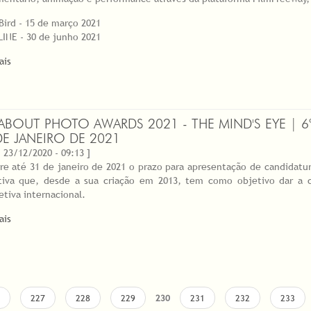
 Bird - 15 de março 2021
INE - 30 de junho 2021
ais
 ABOUT PHOTO AWARDS 2021 - THE MIND'S EYE | 6
DE JANEIRO DE 2021
 23/12/2020 - 09:13 ]
re até 31 de janeiro de 2021 o prazo para apresentação de candidatur
ativa que, desde a sua criação em 2013, tem como objetivo dar a
etiva internacional.
ais
227
228
229
230
231
232
233