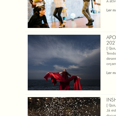
A ati
Ler m
APO
202
[ Qua,
Tendo
desen
orçam
Ler m
INS
[ Qua,
Já es
docum