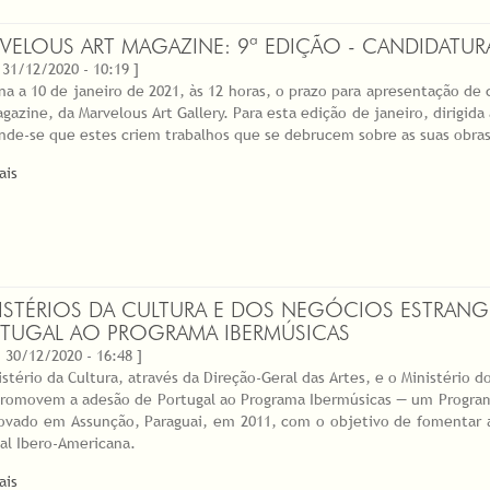
VELOUS ART MAGAZINE: 9ª EDIÇÃO - CANDIDATUR
 31/12/2020 - 10:19 ]
na a 10 de janeiro de 2021, às 12 horas, o prazo para apresentação de 
gazine, da Marvelous Art Gallery. Para esta edição de janeiro, dirigida 
nde-se que estes criem trabalhos que se debrucem sobre as suas obra
ais
ISTÉRIOS DA CULTURA E DOS NEGÓCIOS ESTRAN
TUGAL AO PROGRAMA IBERMÚSICAS
 30/12/2020 - 16:48 ]
istério da Cultura, através da Direção-Geral das Artes, e o Ministério 
 promovem a adesão de Portugal ao Programa Ibermúsicas — um Progra
ovado em Assunção, Paraguai, em 2011, com o objetivo de fomentar 
al Ibero-Americana.
ais