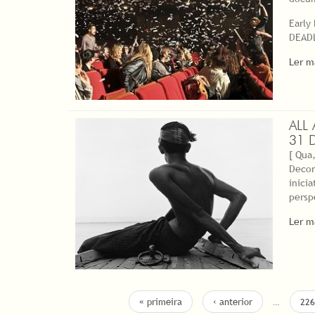
Early
DEADL
Ler m
ALL
31 
[ Qua,
Decor
inici
persp
Ler m
PÁGINAS
« primeira
‹ anterior
…
226