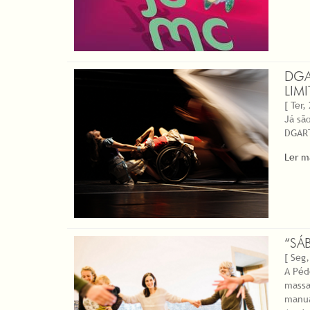
DGA
LIMI
[ Ter,
Já sã
DGART
Ler m
“SÁ
[ Seg,
A Péd
massa
manua