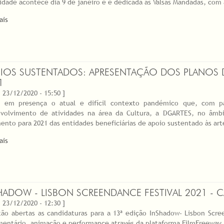
vidade acontece dia 9 de janeiro e é dedicada às Valsas Mandadas, com 
ais
IOS SUSTENTADOS: APRESENTAÇÃO DOS PLANOS 
1
 23/12/2020 - 15:50 ]
 em presença o atual e difícil contexto pandémico que, com pa
volvimento de atividades na área da Cultura, a DGARTES, no âmbi
ento para 2021 das entidades beneficiárias de apoio sustentado às art
ais
HADOW - LISBON SCREENDANCE FESTIVAL 2021 - 
 23/12/2020 - 12:30 ]
tão abertas as candidaturas para a 13ª edição InShadow- Lisbon Scre
entário, animação e performance através da plataforma FilmFreeway