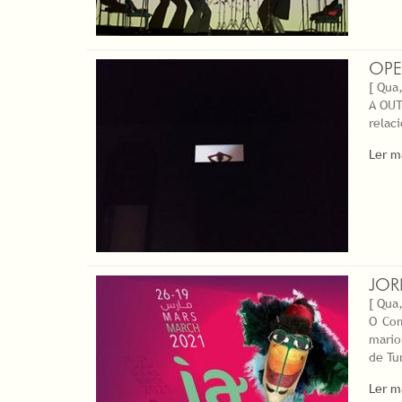
OPE
[ Qua,
A OUT
relac
Ler m
JOR
[ Qua,
O Com
mario
de Tu
Ler m