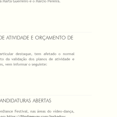
a Marta Guerreiro e o Márcio Pereira.
DE ATIVIDADE E ORÇAMENTO DE
rticular destaque, tem afetado o normal
to da validação dos planos de atividade e
es, vem informar o seguinte:
CANDIDATURAS ABERTAS
enDance Festival, nas áreas do vídeo-dança,
, em
https://filmfreeway.com/inshadow
.