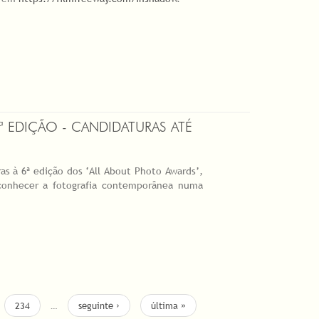
ª EDIÇÃO - CANDIDATURAS ATÉ
as à 6ª edição dos ‘All About Photo Awards’,
 conhecer a fotografia contemporânea numa
234
…
seguinte ›
última »