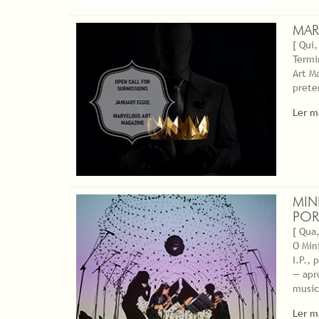
MAR
[ Qui,
Termi
Art Ma
prete
Ler m
MIN
POR
[ Qua,
O Min
I.P.,
— apr
music
Ler m