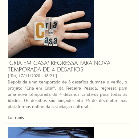
"CRIA EM CASA" REGRESSA PARA NOVA
TEMPORADA DE 4 DESAFIOS
[ Ter, 17/11/2020 - 18:21 ]
Depois de uma temporada de 8 desafios durante o verão, o
projeto "Cria em Casa", da Terceira Pessoa, regressa para
uma nova temporada de 4 desafios criativos para todas as
idades. Os desafios são lançados até 26 de dezembro nas
plataformas online da associação cultural.
Ler mais