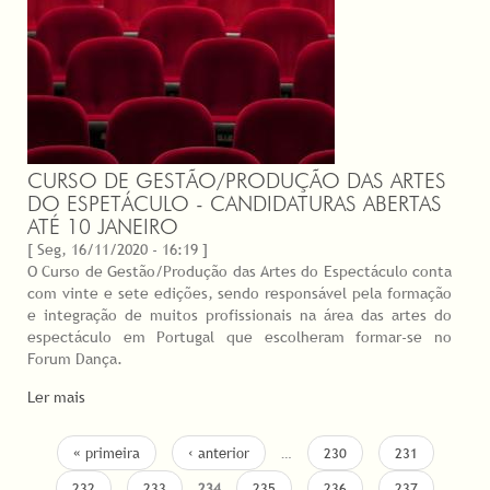
CURSO DE GESTÃO/PRODUÇÃO DAS ARTES
DO ESPETÁCULO - CANDIDATURAS ABERTAS
ATÉ 10 JANEIRO
[ Seg, 16/11/2020 - 16:19 ]
O Curso de Gestão/Produção das Artes do Espectáculo conta
com vinte e sete edições, sendo responsável pela formação
e integração de muitos profissionais na área das artes do
espectáculo em Portugal que escolheram formar-se no
Forum Dança.
Ler mais
PÁGINAS
« primeira
‹ anterior
…
230
231
232
233
234
235
236
237