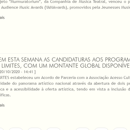
jeto "Murmuratorium", da Companhia de Música Teatral, venceu o p
 Audience Music Awards (YAMAwards), promovidos pela Jeunesses Musica
ais
EM ESTA SEMANA AS CANDIDATURAS AOS PROGRAMA
 LIMITES, COM UM MONTANTE GLOBAL DISPONÍVEL
 20/10/2020 - 14:41 ]
RTES estabeleceu um Acordo de Parceria com a Associação Acesso Cult
sidade do panorama artístico nacional através da abertura de dois
tica e a acessibilidade à oferta artística, tendo em vista a inclusã
íficas.
ais