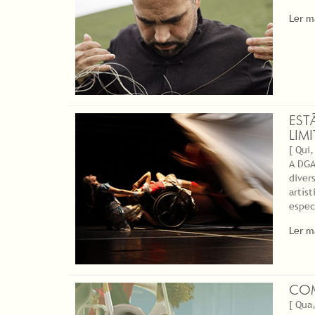
Ler m
EST
LIM
[ Qui,
A DGA
diver
artís
espec
Ler m
COM
[ Qua,