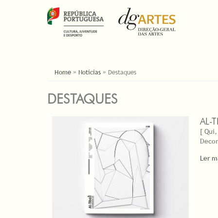
ESTÁ AQUI
Home
»
Notícias
»
Destaques
DESTAQUES
AL-
[ Qui,
Decor
Ler m