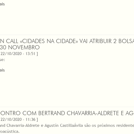
ais
N CALL «CIDADES NA CIDADE» VAI ATRIBUIR 2 BOL
 30 NOVEMBRO
 22/10/2020 - 13:51 ]
se:
ais
ONTRO COM BERTRAND CHAVARRIA-ALDRETE E AGUS
 22/10/2020 - 11:36 ]
and Chavarria-Aldrete e Agustín Castilla­Ávila são os próximos resident
roacústica.