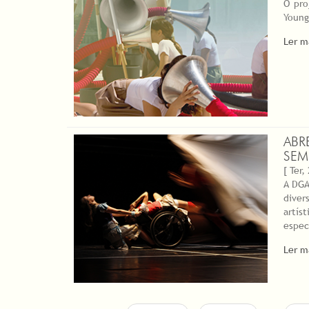
O pro
Young
Ler m
ABR
SEM
[ Ter,
A DGA
diver
artís
espec
Ler m