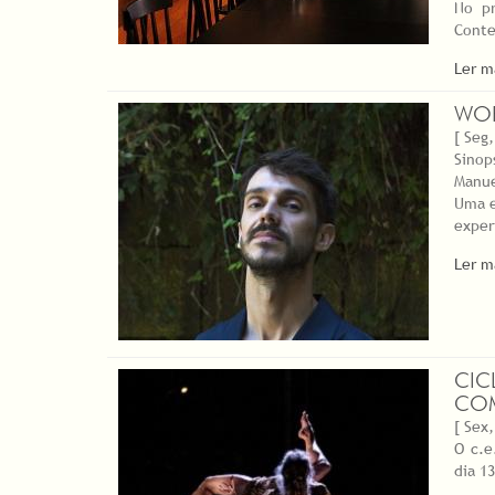
No pr
Conte
Ler m
WOR
[ Seg,
Sinop
Manue
Uma e
exper
Ler m
CIC
COM
[ Sex,
O c.e
dia 1