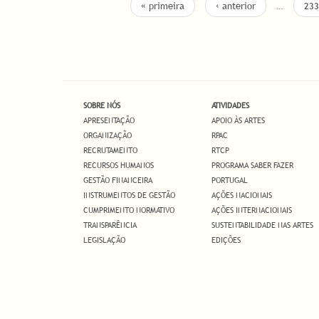
PÁGINAS
« primeira
‹ anterior
…
233
SOBRE NÓS
ATIVIDADES
APRESENTAÇÃO
APOIO ÀS ARTES
ORGANIZAÇÃO
RPAC
RECRUTAMENTO
RTCP
RECURSOS HUMANOS
PROGRAMA SABER FAZER
GESTÃO FINANCEIRA
PORTUGAL
INSTRUMENTOS DE GESTÃO
AÇÕES NACIONAIS
CUMPRIMENTO NORMATIVO
AÇÕES INTERNACIONAIS
TRANSPARÊNCIA
SUSTENTABILIDADE NAS ARTES
LEGISLAÇÃO
EDIÇÕES