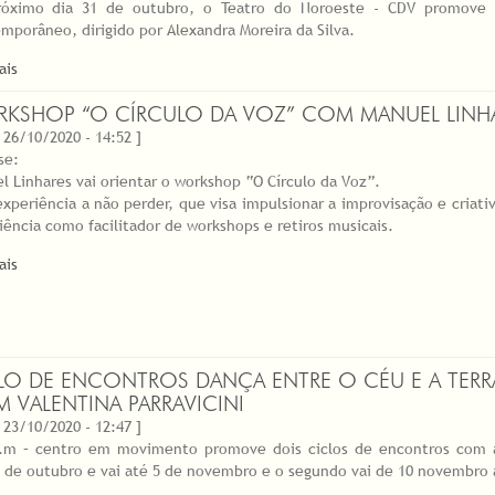
óximo dia 31 de outubro, o Teatro do Noroeste - CDV promove o
mporâneo, dirigido por Alexandra Moreira da Silva.
ais
KSHOP “O CÍRCULO DA VOZ” COM MANUEL LINH
 26/10/2020 - 14:52 ]
se:
l Linhares vai orientar o workshop “O Círculo da Voz”.
xperiência a não perder, que visa impulsionar a improvisação e criat
iência como facilitador de workshops e retiros musicais.
ais
LO DE ENCONTROS DANÇA ENTRE O CÉU E A TE
 VALENTINA PARRAVICINI
 23/10/2020 - 12:47 ]
.m – centro em movimento promove dois ciclos de encontros com a 
3 de outubro e vai até 5 de novembro e o segundo vai de 10 novembro