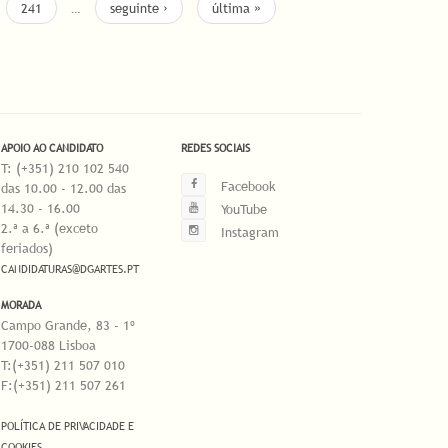
241
…
seguinte ›
última »
APOIO AO CANDIDATO
REDES SOCIAIS
T: (+351) 210 102 540
Facebook
das 10.00 - 12.00 das
14.30 - 16.00
YouTube
2.ª a 6.ª (exceto
Instagram
feriados)
CANDIDATURAS@DGARTES.PT
MORADA
Campo Grande, 83 - 1º
1700-088 Lisboa
T:(+351) 211 507 010
F:(+351) 211 507 261
POLÍTICA DE PRIVACIDADE E
COOKIES