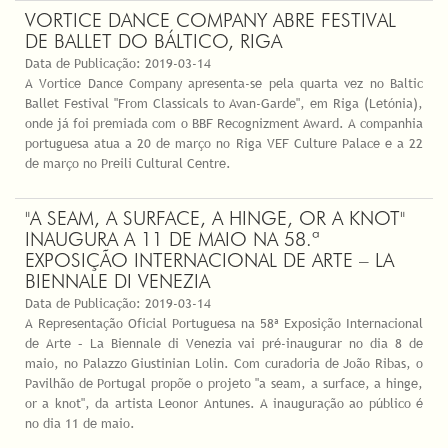
VORTICE DANCE COMPANY ABRE FESTIVAL
DE BALLET DO BÁLTICO, RIGA
Data de Publicação:
2019-03-14
A Vortice Dance Company apresenta-se pela quarta vez no Baltic
Ballet Festival "From Classicals to Avan-Garde", em Riga (Letónia),
onde já foi premiada com o BBF Recognizment Award. A companhia
portuguesa atua a 20 de março no Riga VEF Culture Palace e a 22
de março no Preili Cultural Centre.
"A SEAM, A SURFACE, A HINGE, OR A KNOT"
INAUGURA A 11 DE MAIO NA 58.ª
EXPOSIÇÃO INTERNACIONAL DE ARTE – LA
BIENNALE DI VENEZIA
Data de Publicação:
2019-03-14
A Representação Oficial Portuguesa na 58ª Exposição Internacional
de Arte – La Biennale di Venezia vai pré-inaugurar no dia 8 de
maio, no Palazzo Giustinian Lolin. Com curadoria de João Ribas, o
Pavilhão de Portugal propõe o projeto "a seam, a surface, a hinge,
or a knot", da artista Leonor Antunes. A inauguração ao público é
no dia 11 de maio.