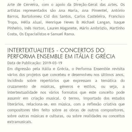
Arte de Cerveira, com o apoio da Direção-Geral das Artes. Os
artistas representados são Ana Maria, Ana Pimentel, António
Barros, Bartolomeu Cid dos Santos, Carlos Casteleira, Francisco
Tropa, Hélia Aluai, Henrique Neves & Michael Langan, Isaque
Pinheiro, Inês Norton, Lauren Maganete, Mário Ambrózio, Martinho
Costa, Os Espacialistas e Samuel Rama.
INTERTEXTUALITIES - CONCERTOS DO
PERFORMA ENSEMBLE EM ITÁLIA E GRÉCIA
Data de Publicação:
2019-03-19
Em digressão pela Itália e Grécia, o Performa Ensemble revisita
vários dos projetos que concebeu e desenvolveu nos últimos anos,
incidindo sobre repertórios que expressam a temática do
cruzamento de músicas, géneros e estilos, ou seja, a
intertextualidade nos vários formatos que este conceito pode
assumir em criação musical. O termo, importado dos estudos
literários, relaciona-se, em música, com a reflexão criativa que
compositores têm feito sobre as obras de outros compositores,
sobre outras músicas e culturas, ou sobre realidades ou conceitos
extramusicais.