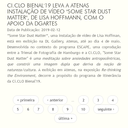
CI.CLO BIENAL'19 LEVA A ATENAS
INSTALAÇÃO DE VÍDEO "SOME STAR DUST
MATTER", DE LISA HOFFMANN, COM O
APOIO DA DGARTES
Data de Publicação:
2019-02-12
“Some Star Dust Matter”, uma instalação de vídeo de Lisa Hoffman,
está em exibição na DL Gallery, Atenas, até ao dia 4 de maio.
Desenvolvida no contexto do programa ESCAPE, uma coprodução
entre a Trienal de Fotografia de Hamburgo e a Ci.CLO, "Some Star
Dust Matter" é
uma meditação sobre ansiedades antropocêntricas,
que constrói uma imagem dupla que deriva da noção de
natureza/cultura
. A exibição em Atenas, na exposição
Re-thinking
the Environment
, decorre a propósito do programa de itinerância
da Ci.CLO Bienal'19.
PÁGINAS
« primeira
‹ anterior
…
2
3
4
5
6
7
8
9
10
seguinte ›
última »