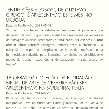
‘ENTRE CÃES E LOBOS’, DE GUSTAVO
CIRÍACO, É APRESENTADO ESTE MÊS NO
URUGUAI
Data de Publicação:
2019-05-08
“A partir da coleção de relatos e descrições de paisagens que
deixaram de existir guardadas apenas nas memórias de anciões e
de paisagens oníricas desenhadas e imaginadas por crianças, ‘
Entre
cães e lobos
’
constrói paisagens limiares entre a claridade e a
escuridão. O espetáculo inspira-se nas horas do crepúsculo e na
luminosidade reduzida para investigar condições de visibilidade e
modos de traduzir experiências de paisagem na sala escura do
teatro”.
16 OBRAS DA COLEÇÃO DA FUNDAÇÃO
BIENAL DE ARTE DE CERVEIRA VÃO SER
APRESENTADAS NA SARDENHA, ITÁLIA
Data de Publicação:
2019-04-18
Partindo da temática da migração, a exposição "Territórios
Imaginados" leva ao Museo del Crudo (Sardenha, Itália), de 4 de
maio a 30 de junho, 16 obras da Coleção da Fundação Bienal de