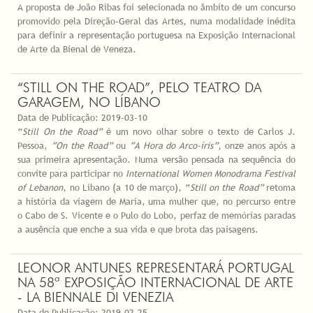
A proposta de João Ribas foi selecionada no âmbito de um concurso
promovido pela Direção-Geral das Artes, numa modalidade inédita
para definir a representação portuguesa na Exposição Internacional
de Arte da Bienal de Veneza.
“STILL ON THE ROAD”, PELO TEATRO DA
GARAGEM, NO LÍBANO
Data de Publicação:
2019-03-10
“
Still On the Road”
é um novo olhar sobre o texto de Carlos J.
Pessoa,
“On the Road”
ou
“A Hora do Arco-íris”,
onze anos após a
sua primeira apresentação. Numa versão pensada na sequência do
convite para participar no
International Women Monodrama Festival
of Lebanon
, no Líbano (a 10 de março), “
Still on the Road”
retoma
a história da viagem de Maria, uma mulher que, no percurso entre
o Cabo de S. Vicente e o Pulo do Lobo, perfaz de memórias paradas
a ausência que enche a sua vida e que brota das paisagens.
LEONOR ANTUNES REPRESENTARÁ PORTUGAL
NA 58ª EXPOSIÇÃO INTERNACIONAL DE ARTE
- LA BIENNALE DI VENEZIA
Data de Publicação:
2019-02-25